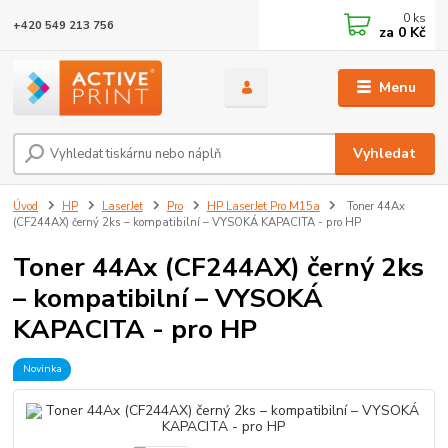
0
ks
+420 549 213 756
za
0 Kč
Menu
Vyhledat
Úvod
HP
LaserJet
Pro
HP LaserJet Pro M15a
Toner 44Ax
(CF244AX) černý 2ks – kompatibilní – VYSOKÁ KAPACITA - pro HP
Toner 44Ax (CF244AX) černý 2ks
– kompatibilní – VYSOKÁ
KAPACITA - pro HP
Novinka