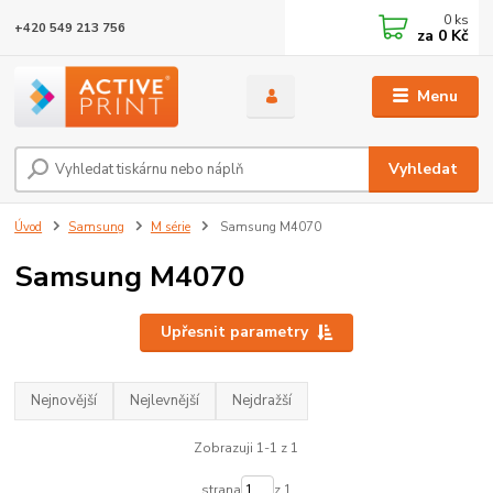
0
ks
+420 549 213 756
za
0 Kč
Menu
Vyhledat
Úvod
Samsung
M série
Samsung M4070
Samsung M4070
Upřesnit parametry
Nejnovější
Nejlevnější
Nejdražší
Zobrazuji 1-1 z 1
strana
z 1