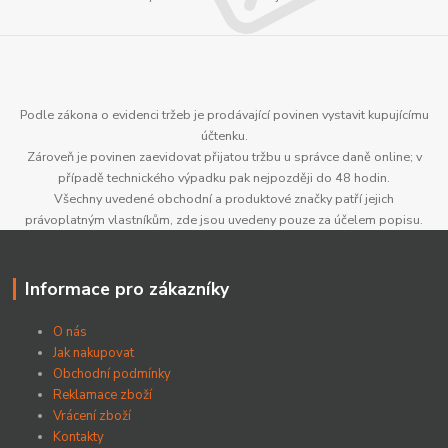
Podle zákona o evidenci tržeb je prodávající povinen vystavit kupujícímu
účtenku.
Zároveň je povinen zaevidovat přijatou tržbu u správce daně online; v
případě technického výpadku pak nejpozději do 48 hodin.
Všechny uvedené obchodní a produktové značky patří jejich
právoplatným vlastníkům, zde jsou uvedeny pouze za účelem popisu.
Informace pro zákazníky
O nás
Jak nakupovat
Obchodní podmínky
Reklamace zboží
Vrácení zboží
Kontakty