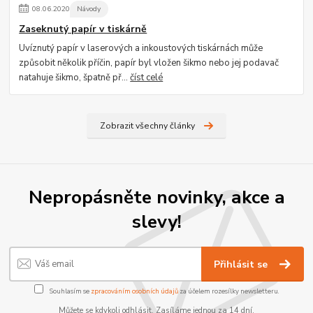
08
.
06
.
2020
Návody
Zaseknutý papír v tiskárně
Uvíznutý papír v laserových a inkoustových tiskárnách může
způsobit několik příčin, papír byl vložen šikmo nebo jej podavač
natahuje šikmo, špatně př...
číst celé
Zobrazit všechny články
Nepropásněte novinky, akce a
slevy!
Přihlásit se
Souhlasím se
zpracováním osobních údajů
za účelem rozesílky newsletteru.
Můžete se kdykoli odhlásit. Zasíláme jednou za 14 dní.