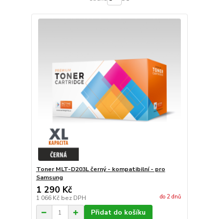
Toner MLT-D203L černý - kompatibilní - pro
Samsung
1 290 Kč
do 2 dnů
1 066 Kč
bez DPH
Přidat do košíku