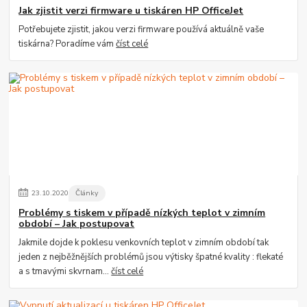
Jak zjistit verzi firmware u tiskáren HP OfficeJet
Potřebujete zjistit, jakou verzi firmware používá aktuálně vaše
tiskárna? Poradíme vám
číst celé
23
.
10
.
2020
Články
Problémy s tiskem v případě nízkých teplot v zimním
období – Jak postupovat
Jakmile dojde k poklesu venkovních teplot v zimním období tak
jeden z nejběžnějších problémů jsou výtisky špatné kvality : flekaté
a s tmavými skvrnam...
číst celé