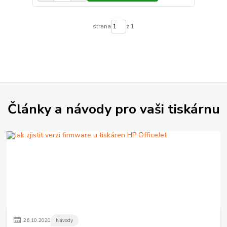
strana
z 1
Články a návody pro vaši tiskárnu
26
.
10
.
2020
Návody