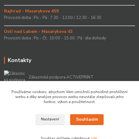
Rajhrad - Masarykova 459
Provozní doba : Po - Pá : 7:30 - 12:00 / 12:30 - 16:30
Ústí nad Labem - Masarykova 43
Provozní doba : Po - Čt : 10:00 - 15.00 ; Pá : dle dohody
Kontakty
Zákaznická podpora ACTIVEPRINT
+420 549 213 756
Používáme cookies, abychom Vám umožnili pohodlné prohlížení
webu a díky analýze provozu webu neustále zlepšovali jeho
info@activeprint.cz
funkce, výkon a použitelnost.
Souhlasím
Nastavení
Copyright 2022 © ActivePrint s.r.o.
Souhlas můžete odmítnout
zde
.