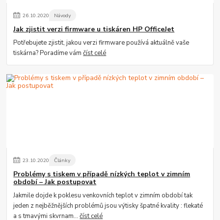
26
.
10
.
2020
Návody
Jak zjistit verzi firmware u tiskáren HP OfficeJet
Potřebujete zjistit, jakou verzi firmware používá aktuálně vaše
tiskárna? Poradíme vám
číst celé
23
.
10
.
2020
Články
Problémy s tiskem v případě nízkých teplot v zimním
období – Jak postupovat
Jakmile dojde k poklesu venkovních teplot v zimním období tak
jeden z nejběžnějších problémů jsou výtisky špatné kvality : flekaté
a s tmavými skvrnam...
číst celé