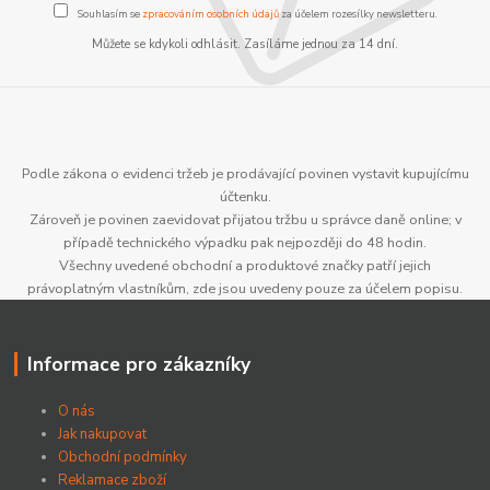
Souhlasím se
zpracováním osobních údajů
za účelem rozesílky newsletteru.
Můžete se kdykoli odhlásit. Zasíláme jednou za 14 dní.
Podle zákona o evidenci tržeb je prodávající povinen vystavit kupujícímu
účtenku.
Zároveň je povinen zaevidovat přijatou tržbu u správce daně online; v
případě technického výpadku pak nejpozději do 48 hodin.
Všechny uvedené obchodní a produktové značky patří jejich
právoplatným vlastníkům, zde jsou uvedeny pouze za účelem popisu.
Informace pro zákazníky
O nás
Jak nakupovat
Obchodní podmínky
Reklamace zboží