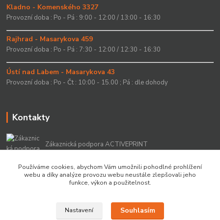
Kladno - Komenského 3327
Provozní doba : Po - Pá : 9:00 - 12:00 / 13:00 - 16:30
Rajhrad - Masarykova 459
Provozní doba : Po - Pá : 7:30 - 12:00 / 12:30 - 16:30
Ústí nad Labem - Masarykova 43
Provozní doba : Po - Čt : 10:00 - 15.00 ; Pá : dle dohody
Kontakty
Zákaznická podpora ACTIVEPRINT
+420 549 213 756
Používáme cookies, abychom Vám umožnili pohodlné prohlížení
webu a díky analýze provozu webu neustále zlepšovali jeho
info@activeprint.cz
funkce, výkon a použitelnost.
Souhlasím
Nastavení