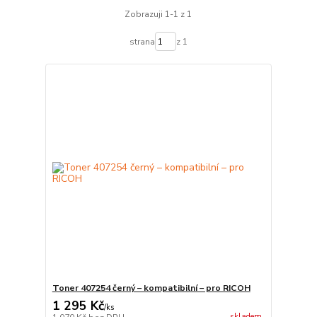
Zobrazuji 1-1 z 1
strana
z 1
Toner 407254 černý – kompatibilní – pro RICOH
1 295 Kč
/
ks
skladem