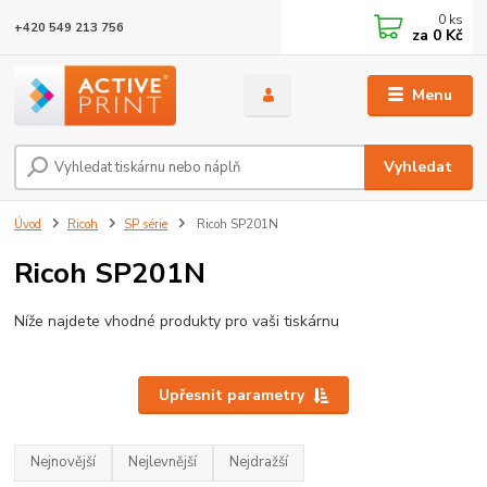
0
ks
+420 549 213 756
za
0 Kč
Menu
Vyhledat
Úvod
Ricoh
SP série
Ricoh SP201N
Ricoh SP201N
Níže najdete vhodné produkty pro vaši tiskárnu
Upřesnit parametry
Nejnovější
Nejlevnější
Nejdražší