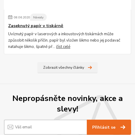
08
.
06
.
2020
Návody
Zaseknutý papír v tiskárně
Uvíznutý papír v laserových a inkoustových tiskárnách může
způsobit několik příčin, papír byl vložen šikmo nebo jej podavač
natahuje šikmo, špatně př...
číst celé
Zobrazit všechny články
Nepropásněte novinky, akce a
slevy!
Přihlásit se