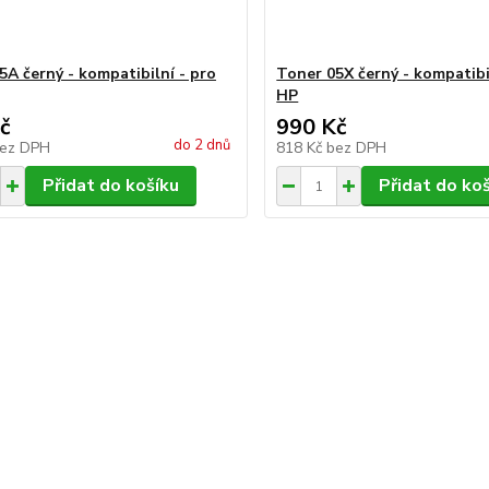
5A černý - kompatibilní - pro
Toner 05X černý - kompatibi
HP
č
990 Kč
do 2 dnů
ez DPH
818 Kč
bez DPH
Přidat do košíku
Přidat do ko