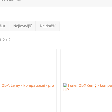
jší
Nejlevnější
Nejdražší
1-2 z 2