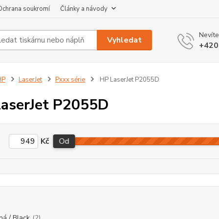
Ochrana soukromí
Články a návody
Nevíte
Vyhledat
+420
HP
LaserJet
Pxxx série
HP LaserJet P2055D
aserJet P2055D
Kč
Od
ná / Black
(2)