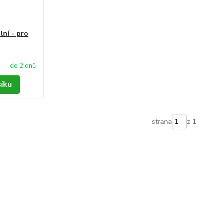
lní - pro
do 2 dnů
šíku
strana
z 1