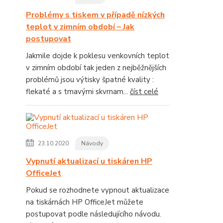
Problémy s tiskem v případě nízkých
teplot v zimním období – Jak
postupovat
Jakmile dojde k poklesu venkovních teplot
v zimním období tak jeden z nejběžnějších
problémů jsou výtisky špatné kvality :
flekaté a s tmavými skvrnam...
číst celé
23.10.2020
Návody
Vypnutí aktualizací u tiskáren HP
OfficeJet
Pokud se rozhodnete vypnout aktualizace
na tiskárnách HP OfficeJet můžete
postupovat podle následujícího návodu.