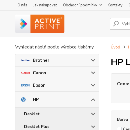
O nás
Jak nakupovat
Obchodní podmínky
Kontakty
Vyhledat náplň podle výrobce tiskárny
Úvod
HP L
Brother
Canon
Cena:
Epson
HP
DeskJet
Barva
DeskJet Plus
Čer