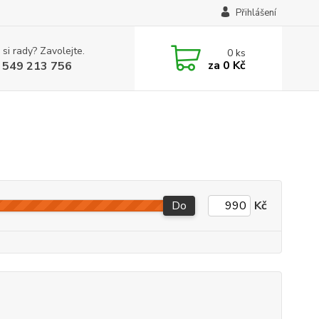
Přihlášení
 si rady? Zavolejte.
0
ks
za
0 Kč
 549 213 756
Do
Kč