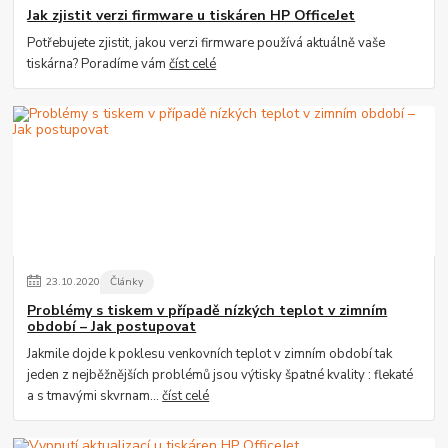
Jak zjistit verzi firmware u tiskáren HP OfficeJet
Potřebujete zjistit, jakou verzi firmware používá aktuálně vaše
tiskárna? Poradíme vám
číst celé
23
.
10
.
2020
Články
Problémy s tiskem v případě nízkých teplot v zimním
období – Jak postupovat
Jakmile dojde k poklesu venkovních teplot v zimním období tak
jeden z nejběžnějších problémů jsou výtisky špatné kvality : flekaté
a s tmavými skvrnam...
číst celé