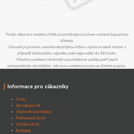
Podle zákona o evidenci tržeb je prodávající povinen vystavit kupujícímu
účtenku.
Zároveň je povinen zaevidovat přijatou tržbu u správce daně online; v
případě technického výpadku pak nejpozději do 48 hodin.
Všechny uvedené obchodní a produktové značky patří jejich
právoplatným vlastníkům, zde jsou uvedeny pouze za účelem popisu.
Informace pro zákazníky
O nás
Jak nakupovat
Obchodní podmínky
Reklamace zboží
Vrácení zboží
Kontakty