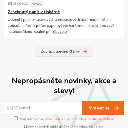
08
.
06
.
2020
Návody
Zaseknutý papír v tiskárně
Uvíznutý papír v laserových a inkoustových tiskárnách může
způsobit několik příčin, papír byl vložen šikmo nebo jej podavač
natahuje šikmo, špatně př...
číst celé
Zobrazit všechny články
Nepropásněte novinky, akce a
slevy!
Přihlásit se
Souhlasím se
zpracováním osobních údajů
za účelem rozesílky newsletteru.
Můžete se kdykoli odhlásit. Zasíláme jednou za 14 dní.