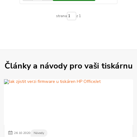
strana
z 1
Články a návody pro vaši tiskárnu
26
.
10
.
2020
Návody