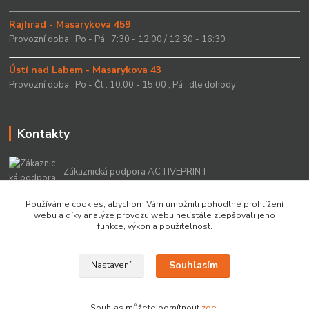
Rajhrad - Masarykova 459
Provozní doba : Po - Pá : 7:30 - 12:00 / 12:30 - 16:30
Ústí nad Labem - Masarykova 43
Provozní doba : Po - Čt : 10:00 - 15.00 ; Pá : dle dohody
Kontakty
Zákaznická podpora ACTIVEPRINT
+420 549 213 756
Používáme cookies, abychom Vám umožnili pohodlné prohlížení
webu a díky analýze provozu webu neustále zlepšovali jeho
info@activeprint.cz
funkce, výkon a použitelnost.
Souhlasím
Nastavení
Copyright 2022 © ActivePrint s.r.o.
Souhlas můžete odmítnout
zde
.