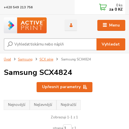
0
ks
+420 549 213 756
za
0 Kč
Menu
Vyhledat
Úvod
Samsung
SCX série
Samsung SCX4824
Samsung SCX4824
Upřesnit parametry
Nejnovější
Nejlevnější
Nejdražší
Zobrazuji 1-1 z 1
strana
z 1