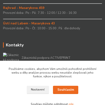
Rajhrad - Masarykova 459
Provozní doba : Po - Pá : 7:30 - 12:00 / 12:30 - 16:30
Ústí nad Labem - Masarykova 43
Provozní doba : Po - Čt : 10:00 - 15.00 ; Pá : dle dohody
Kontakty
Zákaznická podpora ACTIVEPRINT
+420 549 213 756
Používáme cookies, abychom Vám umožnili pohodlné prohlížení
webu a díky analýze provozu webu neustále zlepšovali jeho
info@activeprint.cz
funkce, výkon a použitelnost.
Souhlasím
Nastavení
Copyright 2022 © ActivePrint s.r.o.
Souhlas můžete odmítnout
zde
.