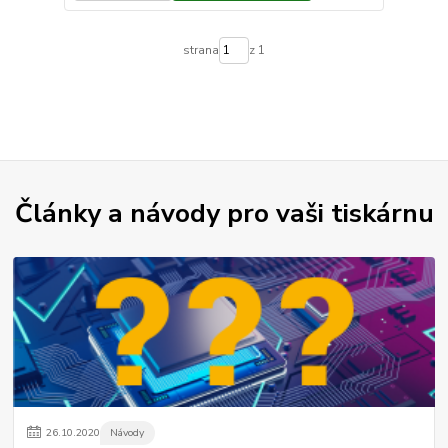
strana
z 1
Články a návody pro vaši tiskárnu
26
.
10
.
2020
Návody