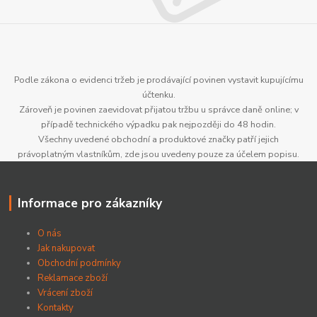
Podle zákona o evidenci tržeb je prodávající povinen vystavit kupujícímu
účtenku.
Zároveň je povinen zaevidovat přijatou tržbu u správce daně online; v
případě technického výpadku pak nejpozději do 48 hodin.
Všechny uvedené obchodní a produktové značky patří jejich
právoplatným vlastníkům, zde jsou uvedeny pouze za účelem popisu.
Informace pro zákazníky
O nás
Jak nakupovat
Obchodní podmínky
Reklamace zboží
Vrácení zboží
Kontakty