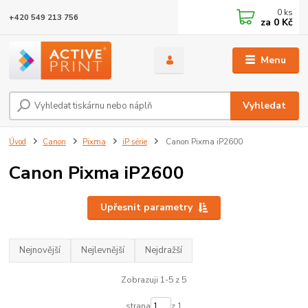
0
ks
+420 549 213 756
za
0 Kč
Menu
Vyhledat
Úvod
Canon
Pixma
iP série
Canon Pixma iP2600
Canon Pixma iP2600
Upřesnit parametry
Nejnovější
Nejlevnější
Nejdražší
Zobrazuji 1-5 z 5
strana
z 1