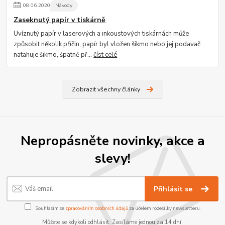
08
.
06
.
2020
Návody
Zaseknutý papír v tiskárně
Uvíznutý papír v laserových a inkoustových tiskárnách může
způsobit několik příčin, papír byl vložen šikmo nebo jej podavač
natahuje šikmo, špatně př...
číst celé
Zobrazit všechny články
Nepropásněte novinky, akce a
slevy!
Přihlásit se
Souhlasím se
zpracováním osobních údajů
za účelem rozesílky newsletteru.
Můžete se kdykoli odhlásit. Zasíláme jednou za 14 dní.