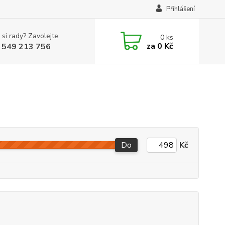
Přihlášení
 si rady? Zavolejte.
0
ks
za
0 Kč
 549 213 756
Do
Kč