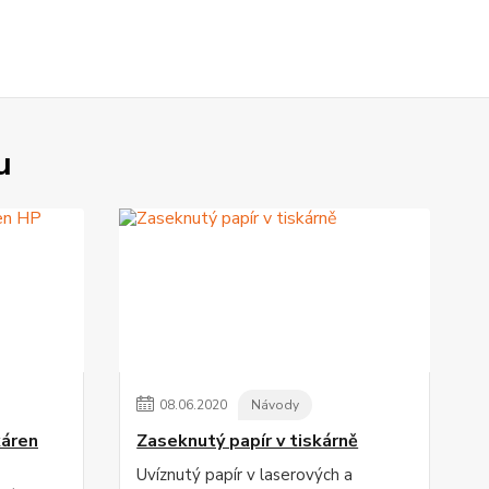
u
08
.
06
.
2020
Návody
káren
Zaseknutý papír v tiskárně
Uvíznutý papír v laserových a