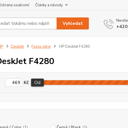
Ochrana soukromí
Články a návody
Nevíte
Vyhledat
+420
HP
DeskJet
Fxxxx série
HP DeskJet F4280
eskJet F4280
Kč
Od
evná / Color
(1)
Černá / Black
(1)