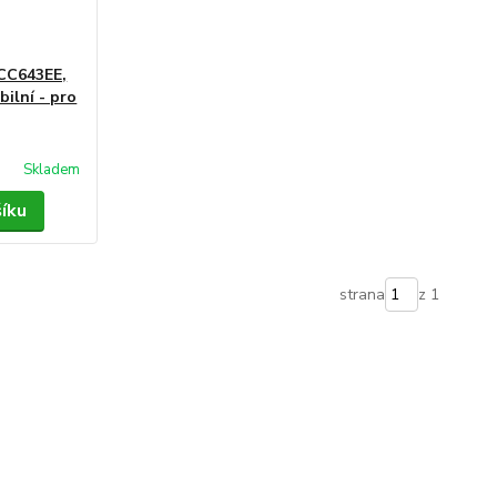
(CC643EE,
ilní - pro
Skladem
šíku
strana
z 1