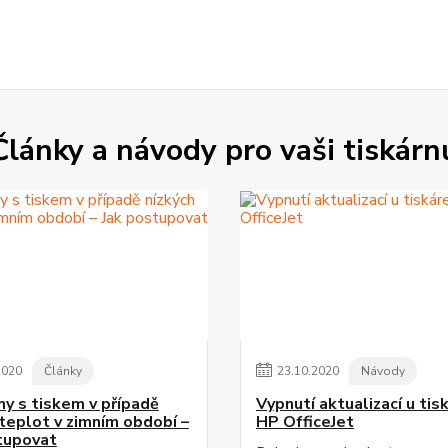
Články a návody pro vaši tiskárn
2020
Články
23
.
10
.
2020
Návody
y s tiskem v případě
Vypnutí aktualizací u tis
 teplot v zimním období –
HP OfficeJet
tupovat