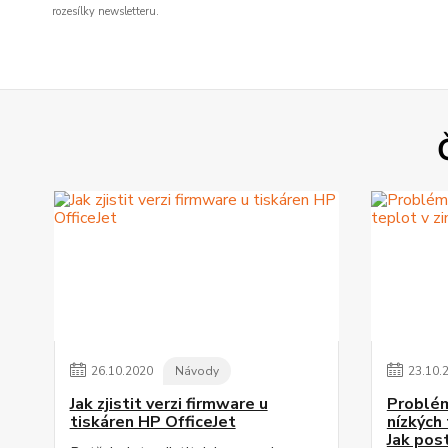
rozesílky newsletteru.
26
.
10
.
2020
Návody
23
.
10
.
Jak zjistit verzi firmware u
Problém
tiskáren HP OfficeJet
nízkých
Jak pos