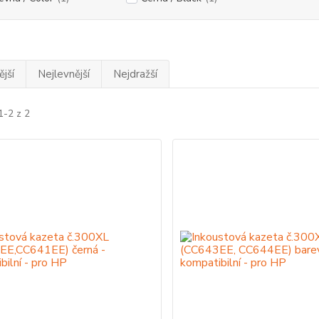
jší
Nejlevnější
Nejdražší
1-2 z 2