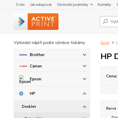
O nás
Jak nakupovat
Obchodní podmínky
Kontakty
Vyhledat náplň podle výrobce tiskárny
Úvod
HP D
Brother
Canon
Cena:
Epson
HP
DeskJet
Barva
Bar