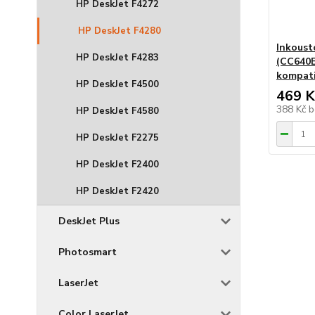
HP DeskJet F4272
HP DeskJet F4280
Inkoust
HP DeskJet F4283
(CC640E
kompati
HP DeskJet F4500
469 K
388 Kč
b
HP DeskJet F4580
HP DeskJet F2275
HP DeskJet F2400
HP DeskJet F2420
DeskJet Plus
Photosmart
LaserJet
Color LaserJet