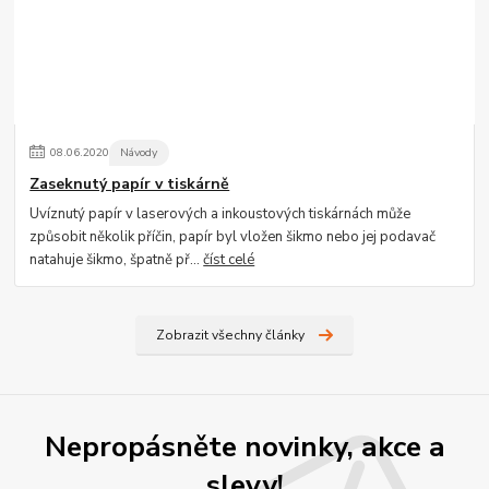
08
.
06
.
2020
Návody
Zaseknutý papír v tiskárně
Uvíznutý papír v laserových a inkoustových tiskárnách může
způsobit několik příčin, papír byl vložen šikmo nebo jej podavač
natahuje šikmo, špatně př...
číst celé
Zobrazit všechny články
Nepropásněte novinky, akce a
slevy!