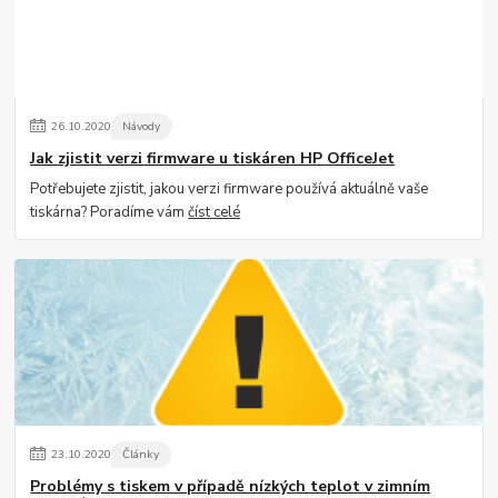
26
.
10
.
2020
Návody
Jak zjistit verzi firmware u tiskáren HP OfficeJet
Potřebujete zjistit, jakou verzi firmware používá aktuálně vaše
tiskárna? Poradíme vám
číst celé
23
.
10
.
2020
Články
Problémy s tiskem v případě nízkých teplot v zimním