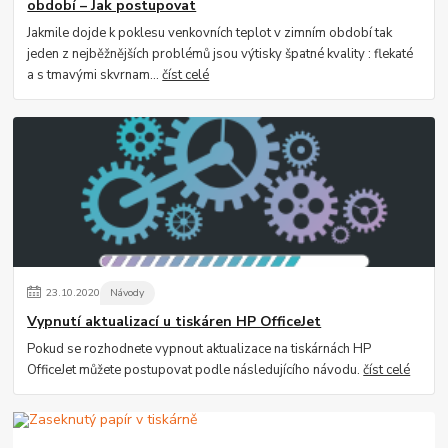
období – Jak postupovat
Jakmile dojde k poklesu venkovních teplot v zimním období tak
jeden z nejběžnějších problémů jsou výtisky špatné kvality : flekaté
a s tmavými skvrnam...
číst celé
23
.
10
.
2020
Návody
Vypnutí aktualizací u tiskáren HP OfficeJet
Pokud se rozhodnete vypnout aktualizace na tiskárnách HP
OfficeJet můžete postupovat podle následujícího návodu.
číst celé