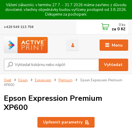
Vážení zákazníci, v termínu 27.7. - 31.7.2026 máme zavřeno z důvodu
dovolené, všechny objednávky budou vyřízeny postupně od 3.8.2026.
Děkujeme za pochopení.
0
ks
+420 549 213 756
za
0 Kč
Menu
Vyhledat
Úvod
Epson
Expression
Premium
Epson Expression Premium
XP600
Epson Expression Premium
XP600
Upřesnit parametry