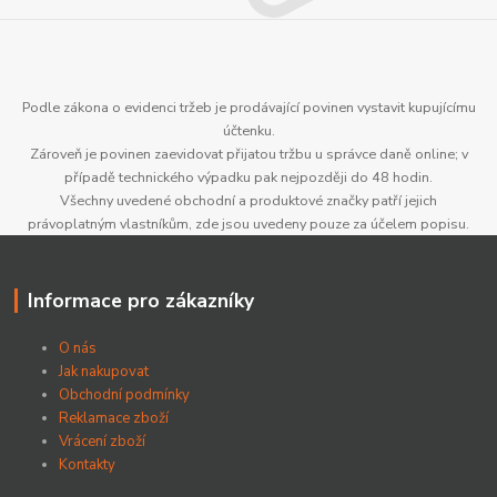
Podle zákona o evidenci tržeb je prodávající povinen vystavit kupujícímu
účtenku.
Zároveň je povinen zaevidovat přijatou tržbu u správce daně online; v
případě technického výpadku pak nejpozději do 48 hodin.
Všechny uvedené obchodní a produktové značky patří jejich
právoplatným vlastníkům, zde jsou uvedeny pouze za účelem popisu.
Informace pro zákazníky
O nás
Jak nakupovat
Obchodní podmínky
Reklamace zboží
Vrácení zboží
Kontakty