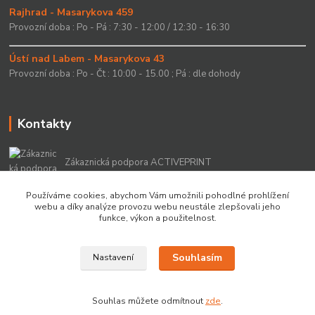
Rajhrad - Masarykova 459
Provozní doba : Po - Pá : 7:30 - 12:00 / 12:30 - 16:30
Ústí nad Labem - Masarykova 43
Provozní doba : Po - Čt : 10:00 - 15.00 ; Pá : dle dohody
Kontakty
Zákaznická podpora ACTIVEPRINT
+420 549 213 756
Používáme cookies, abychom Vám umožnili pohodlné prohlížení
webu a díky analýze provozu webu neustále zlepšovali jeho
info@activeprint.cz
funkce, výkon a použitelnost.
Souhlasím
Nastavení
Copyright 2022 © ActivePrint s.r.o.
Souhlas můžete odmítnout
zde
.
Vytvořeno na
Eshop-rychle.cz