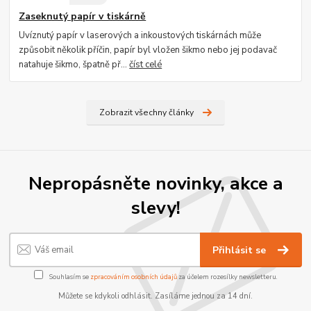
Zaseknutý papír v tiskárně
Uvíznutý papír v laserových a inkoustových tiskárnách může
způsobit několik příčin, papír byl vložen šikmo nebo jej podavač
natahuje šikmo, špatně př...
číst celé
Zobrazit všechny články
Nepropásněte novinky, akce a
slevy!
Přihlásit se
Souhlasím se
zpracováním osobních údajů
za účelem rozesílky newsletteru.
Můžete se kdykoli odhlásit. Zasíláme jednou za 14 dní.