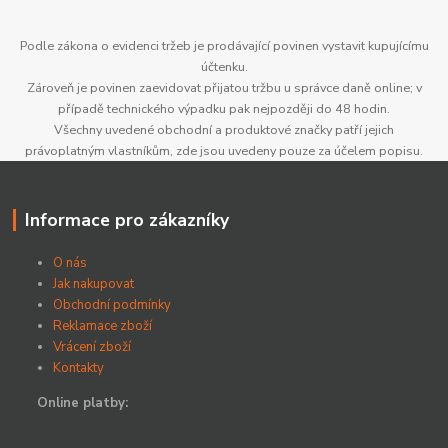
Podle zákona o evidenci tržeb je prodávající povinen vystavit kupujícímu
účtenku.
Zároveň je povinen zaevidovat přijatou tržbu u správce daně online; v
případě technického výpadku pak nejpozději do 48 hodin.
Všechny uvedené obchodní a produktové značky patří jejich
právoplatným vlastníkům, zde jsou uvedeny pouze za účelem popisu.
Informace pro zákazníky
O nás
Jak nakupovat
Obchodní podmínky
Reklamace zboží
Vrácení zboží
Kontakty
Online platby: