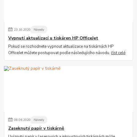
23
.
10
.
2020
Návody
Vypnutí aktualizací u tiskáren HP OfficeJet
Pokud se rozhodnete vypnout aktualizace na tiskárnách HP
OfficeJet můžete postupovat podle následujícího návodu.
číst celé
08
.
06
.
2020
Návody
Zaseknutý papír v tiskárně
Uvíznutý papír v laserových a inkoustových tiskárnách může