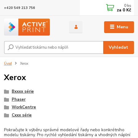
0
ks
+420 549 213 756
za
0 Kč
Menu
Vyhledat
Úvod
Xerox
Xerox
Bxxxx série
Phaser
WorkCentre
Cxxx série
Pokračujte k výběru správné modelové řady nebo konkrétního
modelu tiskárny. Pro rychlé vyhledání tiskárny a vhodných náplní