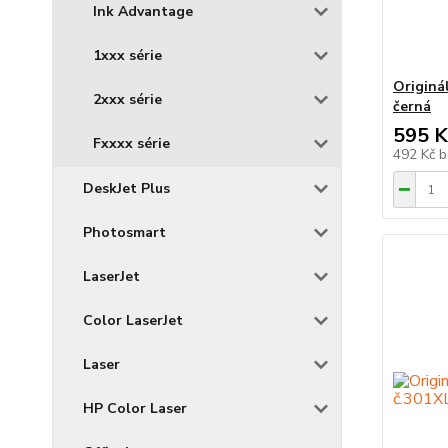
Ink Advantage
1xxx série
Originá
2xxx série
černá
595 K
Fxxxx série
492 Kč
b
DeskJet Plus
Photosmart
LaserJet
Color LaserJet
Laser
HP Color Laser