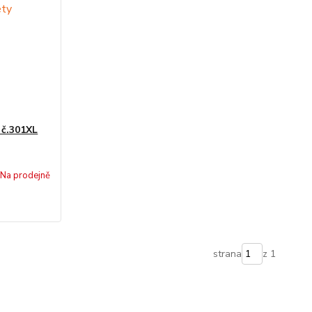
 č.301XL
Na prodejně
strana
z 1