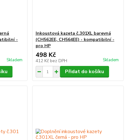
černá
Inkoustová kazeta č.301XL barevná
ibilní -
(CH562EE, CH564EE) - kompatibilní -
pro HP
498 Kč
Skladem
Skladem
412 Kč
bez DPH
šíku
Přidat do košíku