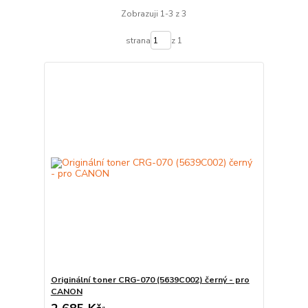
Zobrazuji 1-3 z 3
strana
z 1
Originální toner CRG-070 (5639C002) černý - pro
CANON