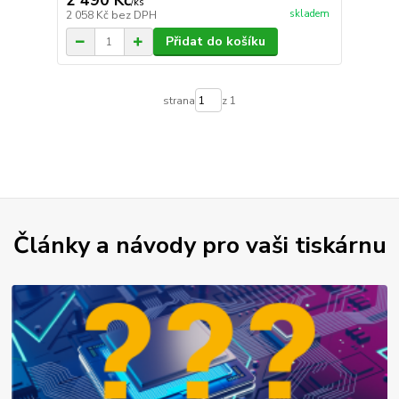
2 490 Kč
/
ks
skladem
2 058 Kč
bez DPH
Přidat do košíku
strana
z 1
Články a návody pro vaši tiskárnu