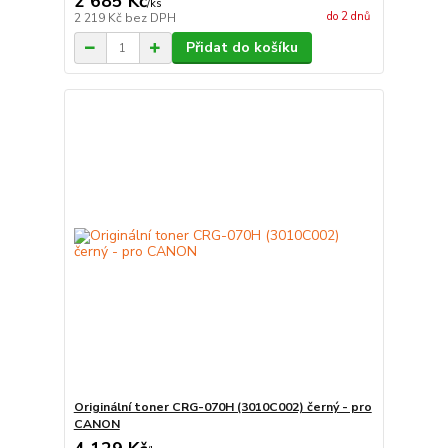
2 685 Kč
/
ks
do 2 dnů
2 219 Kč
bez DPH
Přidat do košíku
Originální toner CRG-070H (3010C002) černý - pro
CANON