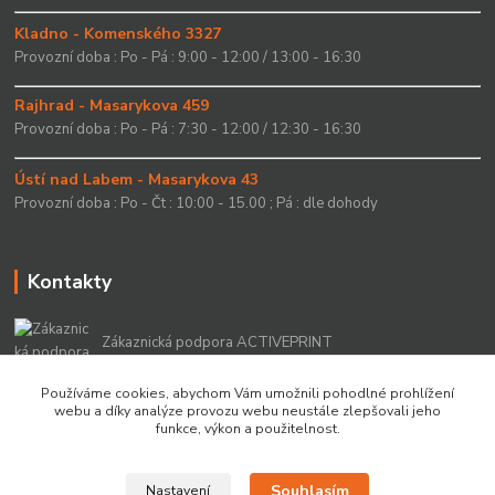
Kladno - Komenského 3327
Provozní doba : Po - Pá : 9:00 - 12:00 / 13:00 - 16:30
Rajhrad - Masarykova 459
Provozní doba : Po - Pá : 7:30 - 12:00 / 12:30 - 16:30
Ústí nad Labem - Masarykova 43
Provozní doba : Po - Čt : 10:00 - 15.00 ; Pá : dle dohody
Kontakty
Zákaznická podpora ACTIVEPRINT
+420 549 213 756
Používáme cookies, abychom Vám umožnili pohodlné prohlížení
webu a díky analýze provozu webu neustále zlepšovali jeho
info@activeprint.cz
funkce, výkon a použitelnost.
Souhlasím
Nastavení