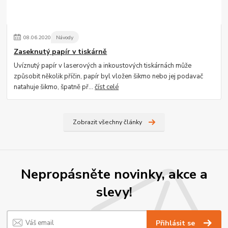
08
.
06
.
2020
Návody
Zaseknutý papír v tiskárně
Uvíznutý papír v laserových a inkoustových tiskárnách může
způsobit několik příčin, papír byl vložen šikmo nebo jej podavač
natahuje šikmo, špatně př...
číst celé
Zobrazit všechny články
Nepropásněte novinky, akce a
slevy!
Přihlásit se