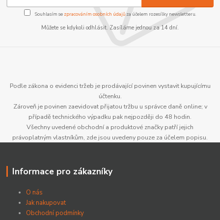
Souhlasím se
zpracováním osobních údajů
za účelem rozesílky newsletteru.
Můžete se kdykoli odhlásit. Zasíláme jednou za 14 dní.
Podle zákona o evidenci tržeb je prodávající povinen vystavit kupujícímu
účtenku.
Zároveň je povinen zaevidovat přijatou tržbu u správce daně online; v
případě technického výpadku pak nejpozději do 48 hodin.
Všechny uvedené obchodní a produktové značky patří jejich
právoplatným vlastníkům, zde jsou uvedeny pouze za účelem popisu.
Informace pro zákazníky
O nás
Jak nakupovat
Obchodní podmínky