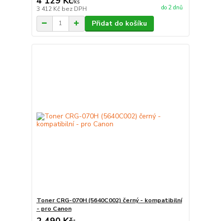
4 129 Kč
/
ks
do 2 dnů
3 412 Kč
bez DPH
Přidat do košíku
Toner CRG-070H (5640C002) černý - kompatibilní
- pro Canon