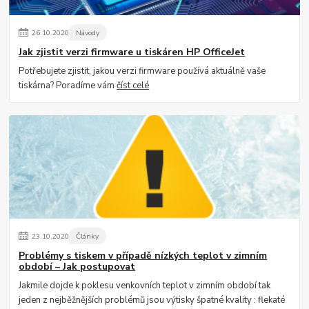
26
.
10
.
2020
Návody
Jak zjistit verzi firmware u tiskáren HP OfficeJet
Potřebujete zjistit, jakou verzi firmware používá aktuálně vaše
tiskárna? Poradíme vám
číst celé
23
.
10
.
2020
Články
Problémy s tiskem v případě nízkých teplot v zimním
období – Jak postupovat
Jakmile dojde k poklesu venkovních teplot v zimním období tak
jeden z nejběžnějších problémů jsou výtisky špatné kvality : flekaté