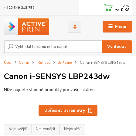
0
ks
+420 549 213 756
za
0 Kč
Menu
Vyhledat
Úvod
Canon
i-Sensys
LBP série
Canon i-SENSYS LBP243dw
Canon i-SENSYS LBP243dw
Níže najdete vhodné produkty pro vaši tiskárnu
Upřesnit parametry
Nejnovější
Nejlevnější
Nejdražší