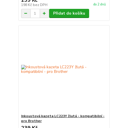
239 Kč
do 2 dnů
198 Kč
bez DPH
Přidat do košíku
Inkoustová kazeta LC223Y žlutá - kompatibilní -
pro Brother
239 Kč