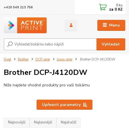
0
ks
+420 549 213 756
za
0 Kč
Menu
Vyhledat
Úvod
Brother
DCP série
Jxxxx série
Brother DCP-J4120DW
Brother DCP-J4120DW
Níže najdete vhodné produkty pro vaši tiskárnu
Upřesnit parametry
Nejnovější
Nejlevnější
Nejdražší