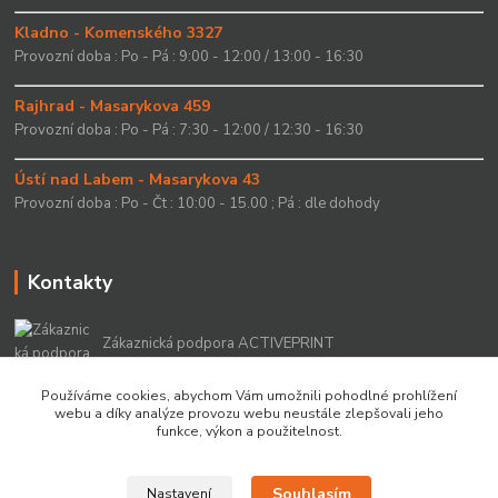
Kladno - Komenského 3327
Provozní doba : Po - Pá : 9:00 - 12:00 / 13:00 - 16:30
Rajhrad - Masarykova 459
Provozní doba : Po - Pá : 7:30 - 12:00 / 12:30 - 16:30
Ústí nad Labem - Masarykova 43
Provozní doba : Po - Čt : 10:00 - 15.00 ; Pá : dle dohody
Kontakty
Zákaznická podpora ACTIVEPRINT
+420 549 213 756
Používáme cookies, abychom Vám umožnili pohodlné prohlížení
webu a díky analýze provozu webu neustále zlepšovali jeho
info@activeprint.cz
funkce, výkon a použitelnost.
Souhlasím
Nastavení