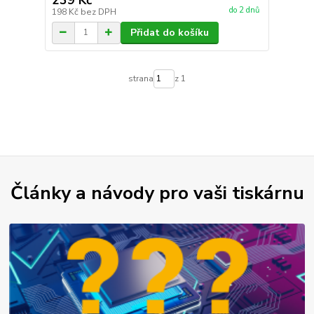
do 2 dnů
198 Kč
bez DPH
Přidat do košíku
strana
z 1
Články a návody pro vaši tiskárnu