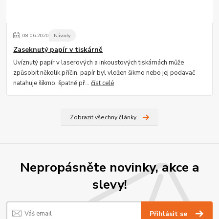
08
.
06
.
2020
Návody
Zaseknutý papír v tiskárně
Uvíznutý papír v laserových a inkoustových tiskárnách může
způsobit několik příčin, papír byl vložen šikmo nebo jej podavač
natahuje šikmo, špatně př...
číst celé
Zobrazit všechny články
Nepropásněte novinky, akce a
slevy!
Přihlásit se