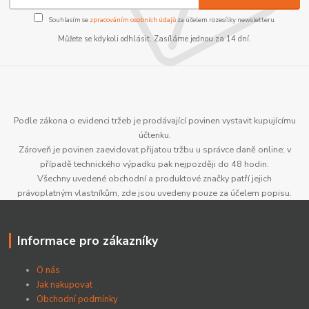
Souhlasím se
zpracováním osobních údajů
za účelem rozesílky newsletteru.
Můžete se kdykoli odhlásit. Zasíláme jednou za 14 dní.
Podle zákona o evidenci tržeb je prodávající povinen vystavit kupujícímu
účtenku.
Zároveň je povinen zaevidovat přijatou tržbu u správce daně online; v
případě technického výpadku pak nejpozději do 48 hodin.
Všechny uvedené obchodní a produktové značky patří jejich
právoplatným vlastníkům, zde jsou uvedeny pouze za účelem popisu.
Informace pro zákazníky
O nás
Jak nakupovat
Obchodní podmínky