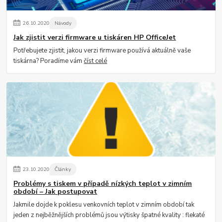
26
.
10
.
2020
Návody
Jak zjistit verzi firmware u tiskáren HP OfficeJet
Potřebujete zjistit, jakou verzi firmware používá aktuálně vaše
tiskárna? Poradíme vám
číst celé
23
.
10
.
2020
Články
Problémy s tiskem v případě nízkých teplot v zimním
období – Jak postupovat
Jakmile dojde k poklesu venkovních teplot v zimním období tak
jeden z nejběžnějších problémů jsou výtisky špatné kvality : flekaté