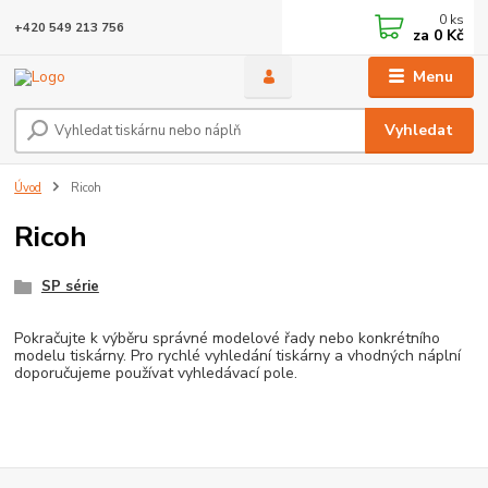
0
ks
+420 549 213 756
za
0 Kč
Menu
Vyhledat
Úvod
Ricoh
Ricoh
SP série
Pokračujte k výběru správné modelové řady nebo konkrétního
modelu tiskárny. Pro rychlé vyhledání tiskárny a vhodných náplní
doporučujeme používat vyhledávací pole.