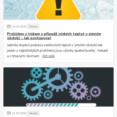
23
.
10
.
2020
Články
Problémy s tiskem v případě nízkých teplot v zimním
období – Jak postupovat
Jakmile dojde k poklesu venkovních teplot v zimním období tak
jeden z nejběžnějších problémů jsou výtisky špatné kvality : flekaté
a s tmavými skvrnam...
číst celé
23
.
10
.
2020
Návody