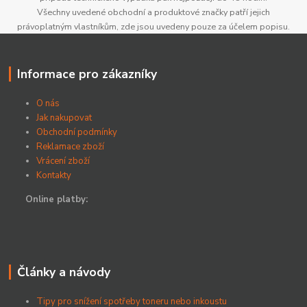
Všechny uvedené obchodní a produktové značky patří jejich
právoplatným vlastníkům, zde jsou uvedeny pouze za účelem popisu.
Informace pro zákazníky
O nás
Jak nakupovat
Obchodní podmínky
Reklamace zboží
Vrácení zboží
Kontakty
Online platby:
Články a návody
Tipy pro snížení spotřeby toneru nebo inkoustu