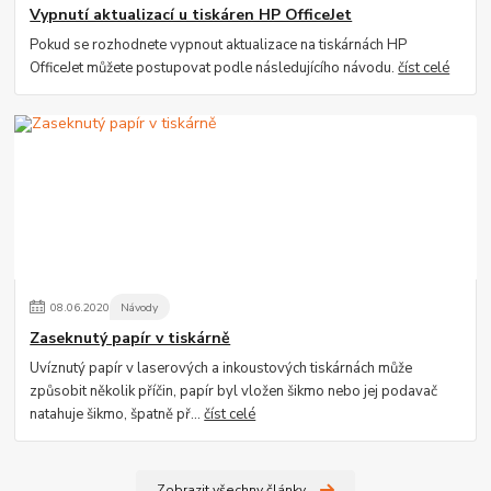
Vypnutí aktualizací u tiskáren HP OfficeJet
Pokud se rozhodnete vypnout aktualizace na tiskárnách HP
OfficeJet můžete postupovat podle následujícího návodu.
číst celé
08
.
06
.
2020
Návody
Zaseknutý papír v tiskárně
Uvíznutý papír v laserových a inkoustových tiskárnách může
způsobit několik příčin, papír byl vložen šikmo nebo jej podavač
natahuje šikmo, špatně př...
číst celé
Zobrazit všechny články