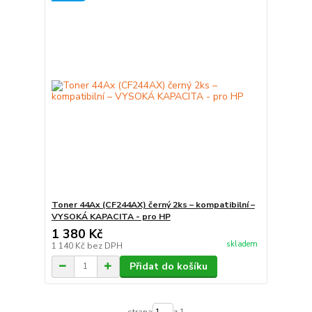
Toner 44Ax (CF244AX) černý 2ks – kompatibilní –
VYSOKÁ KAPACITA - pro HP
1 380 Kč
skladem
1 140 Kč
bez DPH
Přidat do košíku
strana
z 1