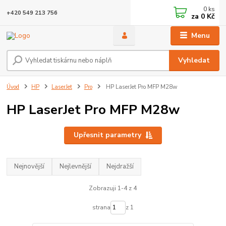
0
ks
+420 549 213 756
za
0 Kč
Menu
Vyhledat
Úvod
HP
LaserJet
Pro
HP LaserJet Pro MFP M28w
HP LaserJet Pro MFP M28w
Upřesnit parametry
Nejnovější
Nejlevnější
Nejdražší
Zobrazuji 1-4 z 4
strana
z 1