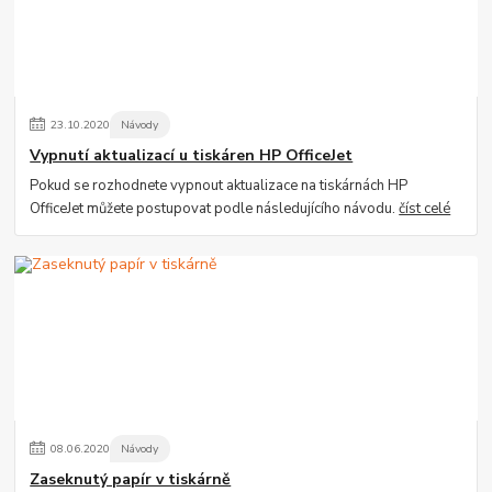
23
.
10
.
2020
Návody
Vypnutí aktualizací u tiskáren HP OfficeJet
Pokud se rozhodnete vypnout aktualizace na tiskárnách HP
OfficeJet můžete postupovat podle následujícího návodu.
číst celé
08
.
06
.
2020
Návody
Zaseknutý papír v tiskárně