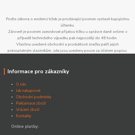
Podle zákona o evidenci tržeb je prodávající povinen vystavit kupujícímu
účtenku.
Zároveň je povinen zaevidovat přijatou tržbu u správce daně online; v
případě technického výpadku pak nejpozději do 48 hodin.
Všechny uvedené obchodní a produktové značky patří jejich
právoplatným vlastníkům, zde jsou uvedeny pouze za účelem popisu.
Informace pro zákazníky
O nás
Jak nakupovat
Obchodní podmínky
Reklamace zboží
Vrácení zboží
Kontakty
Online platby: