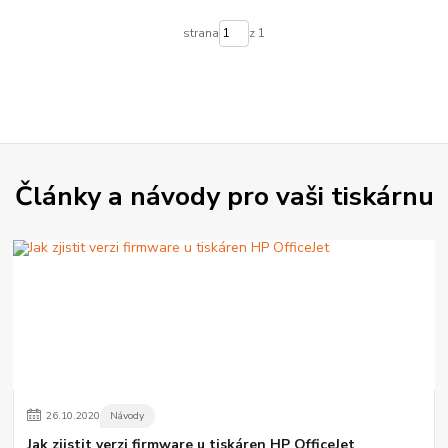
strana
z 1
Články a návody pro vaši tiskárnu
26
.
10
.
2020
Návody
Jak zjistit verzi firmware u tiskáren HP OfficeJet