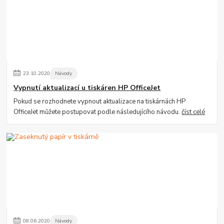
23
.
10
.
2020
Návody
Vypnutí aktualizací u tiskáren HP OfficeJet
Pokud se rozhodnete vypnout aktualizace na tiskárnách HP
OfficeJet můžete postupovat podle následujícího návodu.
číst celé
08
.
06
.
2020
Návody