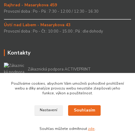
Rajhrad - Masarykova 459
Provozní doba : Po - Pá : 7:30 - 12:00 / 12:30 - 16:30
Ústí nad Labem - Masarykova 43
Provozní doba : Po - Čt : 10:00 - 15.00 ; Pá : dle dohody
Kontakty
Zákaznická podpora ACTIVEPRINT
+420 549 213 756
Používáme cookies, abychom Vám umožnili pohodlné prohlížení
webu a díky analýze provozu webu neustále zlepšovali jeho
info@activeprint.cz
funkce, výkon a použitelnost.
Souhlasím
Nastavení
Copyright 2022 © ActivePrint s.r.o.
Souhlas můžete odmítnout
zde
.
Vytvořeno na
Eshop-rychle.cz