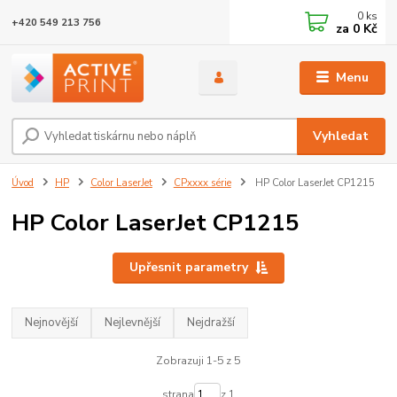
0
ks
+420 549 213 756
za
0 Kč
Menu
Vyhledat
Úvod
HP
Color LaserJet
CPxxxx série
HP Color LaserJet CP1215
HP Color LaserJet CP1215
Upřesnit parametry
Nejnovější
Nejlevnější
Nejdražší
Zobrazuji 1-5 z 5
strana
z 1