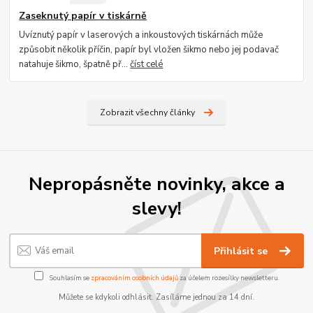
Zaseknutý papír v tiskárně
Uvíznutý papír v laserových a inkoustových tiskárnách může
způsobit několik příčin, papír byl vložen šikmo nebo jej podavač
natahuje šikmo, špatně př...
číst celé
Zobrazit všechny články
Nepropásněte novinky, akce a
slevy!
Přihlásit se
Souhlasím se
zpracováním osobních údajů
za účelem rozesílky newsletteru.
Můžete se kdykoli odhlásit. Zasíláme jednou za 14 dní.