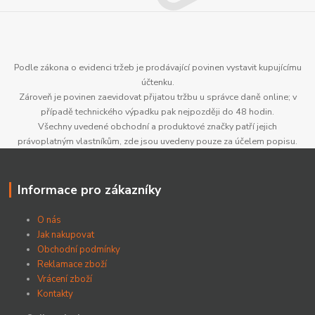
Podle zákona o evidenci tržeb je prodávající povinen vystavit kupujícímu
účtenku.
Zároveň je povinen zaevidovat přijatou tržbu u správce daně online; v
případě technického výpadku pak nejpozději do 48 hodin.
Všechny uvedené obchodní a produktové značky patří jejich
právoplatným vlastníkům, zde jsou uvedeny pouze za účelem popisu.
Informace pro zákazníky
O nás
Jak nakupovat
Obchodní podmínky
Reklamace zboží
Vrácení zboží
Kontakty