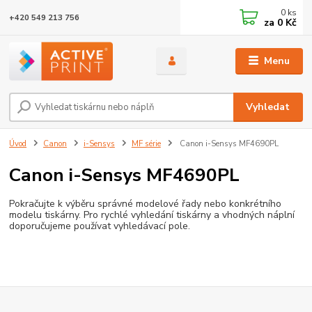
0
ks
+420 549 213 756
za
0 Kč
Menu
Vyhledat
Úvod
Canon
i-Sensys
MF série
Canon i-Sensys MF4690PL
Canon i-Sensys MF4690PL
Pokračujte k výběru správné modelové řady nebo konkrétního
modelu tiskárny. Pro rychlé vyhledání tiskárny a vhodných náplní
doporučujeme používat vyhledávací pole.