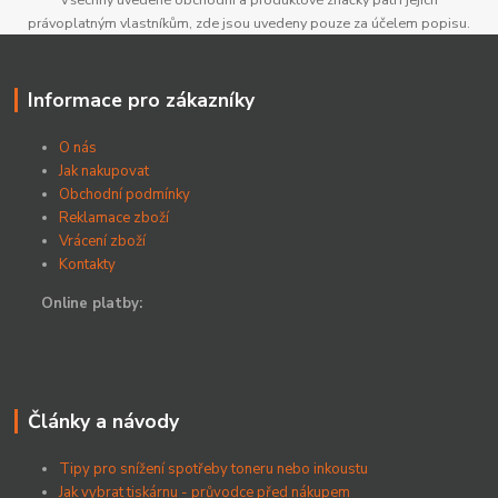
právoplatným vlastníkům, zde jsou uvedeny pouze za účelem popisu.
Informace pro zákazníky
O nás
Jak nakupovat
Obchodní podmínky
Reklamace zboží
Vrácení zboží
Kontakty
Online platby:
Články a návody
Tipy pro snížení spotřeby toneru nebo inkoustu
Jak vybrat tiskárnu - průvodce před nákupem