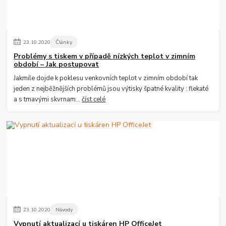
23
.
10
.
2020
Články
Problémy s tiskem v případě nízkých teplot v zimním
období – Jak postupovat
Jakmile dojde k poklesu venkovních teplot v zimním období tak
jeden z nejběžnějších problémů jsou výtisky špatné kvality : flekaté
a s tmavými skvrnam...
číst celé
23
.
10
.
2020
Návody
Vypnutí aktualizací u tiskáren HP OfficeJet