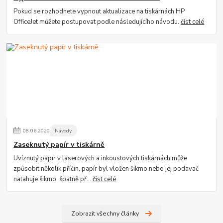
Pokud se rozhodnete vypnout aktualizace na tiskárnách HP
OfficeJet můžete postupovat podle následujícího návodu.
číst celé
08
.
06
.
2020
Návody
Zaseknutý papír v tiskárně
Uvíznutý papír v laserových a inkoustových tiskárnách může
způsobit několik příčin, papír byl vložen šikmo nebo jej podavač
natahuje šikmo, špatně př...
číst celé
Zobrazit všechny články