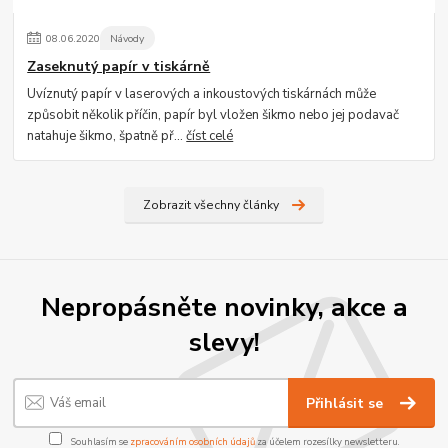
08
.
06
.
2020
Návody
Zaseknutý papír v tiskárně
Uvíznutý papír v laserových a inkoustových tiskárnách může
způsobit několik příčin, papír byl vložen šikmo nebo jej podavač
natahuje šikmo, špatně př...
číst celé
Zobrazit všechny články
Nepropásněte novinky, akce a
slevy!
Přihlásit se
Souhlasím se
zpracováním osobních údajů
za účelem rozesílky newsletteru.