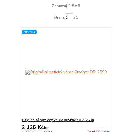
Zobrazuji 1-5 z 5
strana
z 1
Novinka
Originální optický válec Brother DR-2590
2 125 Kč
/
ks
Není skladem