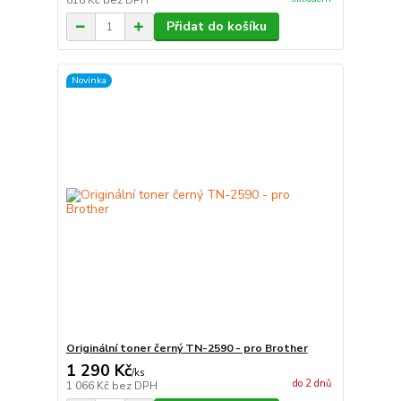
818 Kč
bez DPH
Přidat do košíku
Novinka
Originální toner černý TN-2590 - pro Brother
1 290 Kč
/
ks
do 2 dnů
1 066 Kč
bez DPH