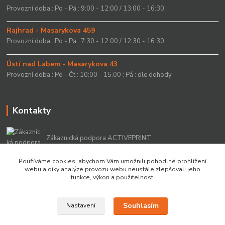
Provozní doba : Po - Pá : 9:00 - 12:00 / 13:00 - 16:30
Rajhrad - Masarykova 459
Provozní doba : Po - Pá : 7:30 - 12:00 / 12:30 - 16:30
Ústí nad Labem - Masarykova 43
Provozní doba : Po - Čt : 10:00 - 15.00 ; Pá : dle dohody
Kontakty
Zákaznická podpora ACTIVEPRINT
+420 549 213 756
Používáme cookies, abychom Vám umožnili pohodlné prohlížení
webu a díky analýze provozu webu neustále zlepšovali jeho
info@activeprint.cz
funkce, výkon a použitelnost.
Souhlasím
Nastavení