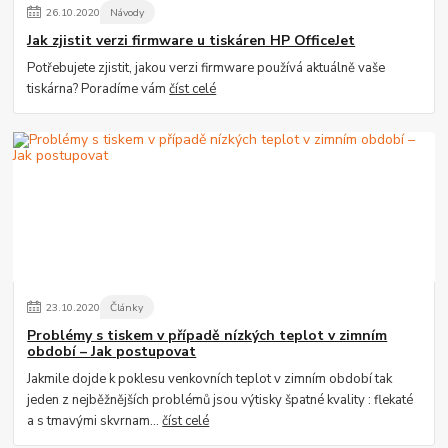
26
.
10
.
2020
Návody
Jak zjistit verzi firmware u tiskáren HP OfficeJet
Potřebujete zjistit, jakou verzi firmware používá aktuálně vaše
tiskárna? Poradíme vám
číst celé
23
.
10
.
2020
Články
Problémy s tiskem v případě nízkých teplot v zimním
období – Jak postupovat
Jakmile dojde k poklesu venkovních teplot v zimním období tak
jeden z nejběžnějších problémů jsou výtisky špatné kvality : flekaté
a s tmavými skvrnam...
číst celé