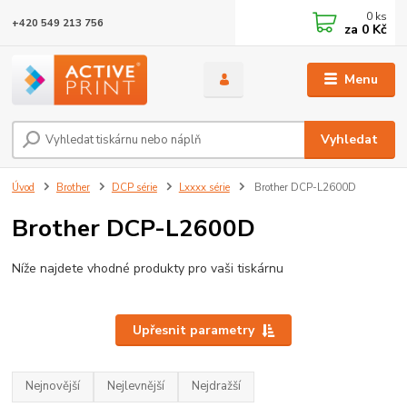
0
ks
+420 549 213 756
za
0 Kč
Menu
Vyhledat
Úvod
Brother
DCP série
Lxxxx série
Brother DCP-L2600D
Brother DCP-L2600D
Níže najdete vhodné produkty pro vaši tiskárnu
Upřesnit parametry
Nejnovější
Nejlevnější
Nejdražší