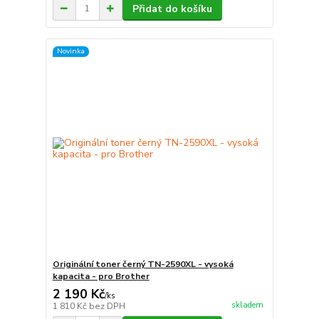
Přidat do košíku
Novinka
Originální toner černý TN-2590XL - vysoká
kapacita - pro Brother
2 190 Kč
/
ks
skladem
1 810 Kč
bez DPH