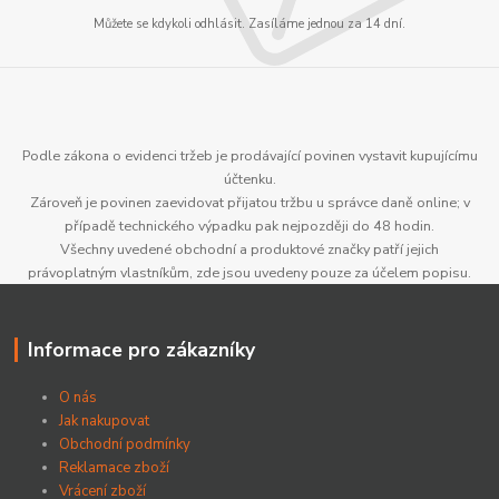
Můžete se kdykoli odhlásit. Zasíláme jednou za 14 dní.
Podle zákona o evidenci tržeb je prodávající povinen vystavit kupujícímu
účtenku.
Zároveň je povinen zaevidovat přijatou tržbu u správce daně online; v
případě technického výpadku pak nejpozději do 48 hodin.
Všechny uvedené obchodní a produktové značky patří jejich
právoplatným vlastníkům, zde jsou uvedeny pouze za účelem popisu.
Informace pro zákazníky
O nás
Jak nakupovat
Obchodní podmínky
Reklamace zboží
Vrácení zboží