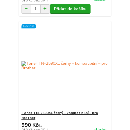
818 Kč
bez DPH
Přidat do košíku
Novinka
Toner TN-2590XL černý – kompatibilní – pro
Brother
990 Kč
/
ks
skladem