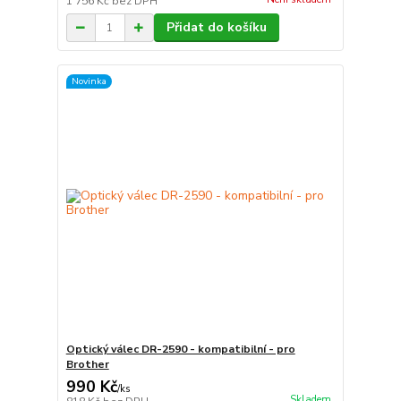
1 756 Kč
bez DPH
Přidat do košíku
Novinka
Optický válec DR-2590 - kompatibilní - pro
Brother
990 Kč
/
ks
Skladem