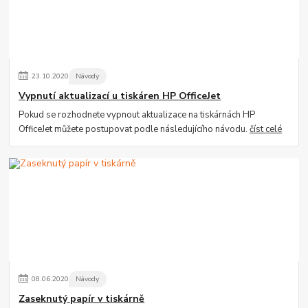
23
.
10
.
2020
Návody
Vypnutí aktualizací u tiskáren HP OfficeJet
Pokud se rozhodnete vypnout aktualizace na tiskárnách HP
OfficeJet můžete postupovat podle následujícího návodu.
číst celé
08
.
06
.
2020
Návody
Zaseknutý papír v tiskárně