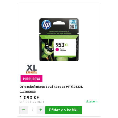
Originální inkoustová kazeta HP č.953XL
purpurová
1 090 Kč
skladem
901 Kč
bez DPH
Přidat do košíku