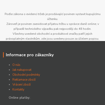
Podle zákona o evidenci tržeb je prodávající povinen vystavit kupujícímu
účtenku.
Zároveň je povinen zaevidovat přijatou tržbu u správce daně online; v
případě technického výpadku pak nejpozději do 48 hodin.
Všechny uvedené obchodní a produktové značky patří jejich
právoplatným vlastníkům, zde jsou uvedeny pouze za účelem popisu.
Informace pro zákazníky
O nás
Jak nakupovat
Obchodní podmínky
Reklamace zboží
Vrácení zboží
Kontakty
Online platby: