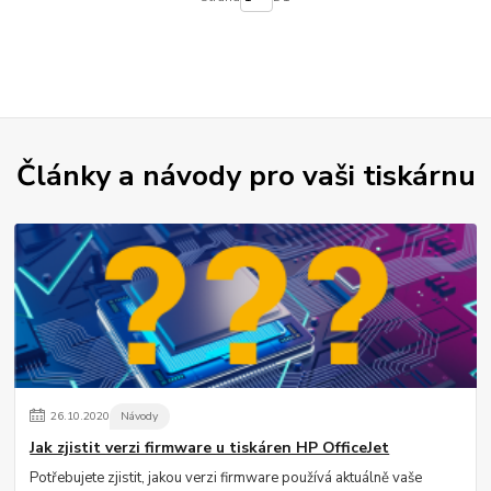
Články a návody pro vaši tiskárnu
26
.
10
.
2020
Návody
Jak zjistit verzi firmware u tiskáren HP OfficeJet
Potřebujete zjistit, jakou verzi firmware používá aktuálně vaše