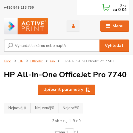
0
ks
+420 549 213 756
za
0 Kč
Menu
Vyhledat
Úvod
HP
OfficeJet
Pro
HP All-In-One OfficeJet Pro 7740
HP All-In-One OfficeJet Pro 7740
Upřesnit parametry
Nejnovější
Nejlevnější
Nejdražší
Zobrazuji 1-9 z 9
strana
z 1