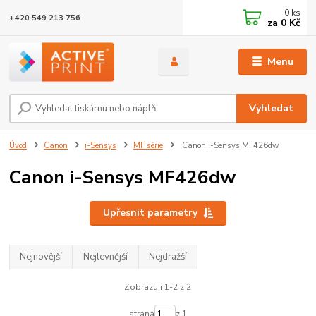
0
ks
+420 549 213 756
za
0 Kč
Menu
Vyhledat
Úvod
Canon
i-Sensys
MF série
Canon i-Sensys MF426dw
Canon i-Sensys MF426dw
Upřesnit parametry
Nejnovější
Nejlevnější
Nejdražší
Zobrazuji 1-2 z 2
strana
z 1