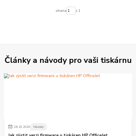
strana
z 1
Články a návody pro vaši tiskárnu
26
.
10
.
2020
Návody
Jak zjistit verzi firmware u tiskáren HP OfficeJet