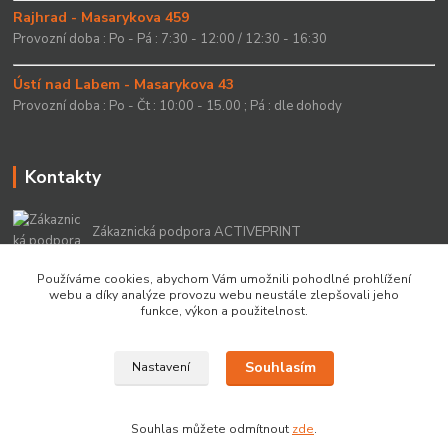
Rajhrad - Masarykova 459
Provozní doba : Po - Pá : 7:30 - 12:00 / 12:30 - 16:30
Ústí nad Labem - Masarykova 43
Provozní doba : Po - Čt : 10:00 - 15.00 ; Pá : dle dohody
Kontakty
Zákaznická podpora ACTIVEPRINT
+420 549 213 756
Používáme cookies, abychom Vám umožnili pohodlné prohlížení
webu a díky analýze provozu webu neustále zlepšovali jeho
info@activeprint.cz
funkce, výkon a použitelnost.
Souhlasím
Nastavení
Copyright 2022 © ActivePrint s.r.o.
Souhlas můžete odmítnout
zde
.
Vytvořeno na
Eshop-rychle.cz