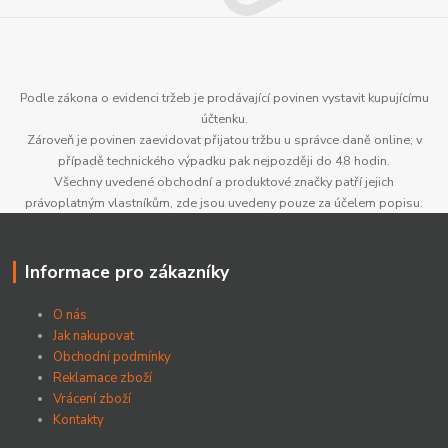
Podle zákona o evidenci tržeb je prodávající povinen vystavit kupujícímu
účtenku.
Zároveň je povinen zaevidovat přijatou tržbu u správce daně online; v
případě technického výpadku pak nejpozději do 48 hodin.
Všechny uvedené obchodní a produktové značky patří jejich
právoplatným vlastníkům, zde jsou uvedeny pouze za účelem popisu.
Informace pro zákazníky
O nás
Jak nakupovat
Obchodní podmínky
Reklamace zboží
Vrácení zboží
Kontakty