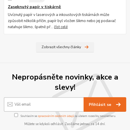
Zaseknutý papír v tiskárně
Uvíznutý papír v laserových a inkoustových tiskárnách může
způsobit několik příčin, papír byl vložen šikmo nebo jej podavač
natahuje šikmo, špatně př...
číst celé
Zobrazit všechny články
Nepropásněte novinky, akce a
slevy!
Přihlásit se
Souhlasím se
zpracováním osobních údajů
za účelem rozesílky newsletteru.
Můžete se kdykoli odhlásit. Zasíláme jednou za 14 dní.