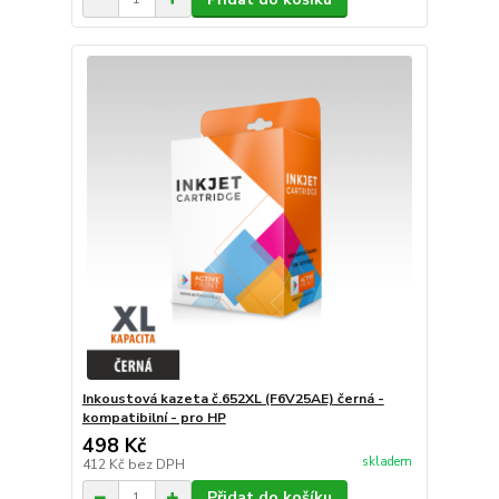
Inkoustová kazeta č.652XL (F6V25AE) černá -
kompatibilní - pro HP
498 Kč
skladem
412 Kč
bez DPH
Přidat do košíku