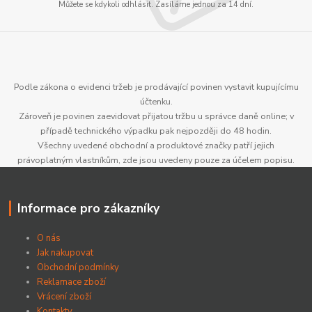
Můžete se kdykoli odhlásit. Zasíláme jednou za 14 dní.
Podle zákona o evidenci tržeb je prodávající povinen vystavit kupujícímu
účtenku.
Zároveň je povinen zaevidovat přijatou tržbu u správce daně online; v
případě technického výpadku pak nejpozději do 48 hodin.
Všechny uvedené obchodní a produktové značky patří jejich
právoplatným vlastníkům, zde jsou uvedeny pouze za účelem popisu.
Informace pro zákazníky
O nás
Jak nakupovat
Obchodní podmínky
Reklamace zboží
Vrácení zboží
Kontakty