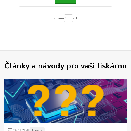
strana
z 1
Články a návody pro vaši tiskárnu
26
.
10
.
2020
Návody