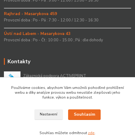
Provozní doba : Po - Pá : 9:00 - 12:00 / 13:00 - 16:30
Rajhrad - Masarykova 459
Provozní doba : Po - Pá : 7:30 - 12:00 / 12:30 - 16:30
Ústí nad Labem - Masarykova 43
Provozní doba : Po - Čt : 10:00 - 15.00 ; Pá : dle dohody
Kontakty
Zákaznická podpora ACTIVEPRINT
+420 549 213 756
Používáme cookies, abychom Vám umožnili pohodlné prohlížení
webu a díky analýze provozu webu neustále zlepšovali jeho
info@activeprint.cz
funkce, výkon a použitelnost.
Souhlasím
Nastavení
Copyright 2022 © ActivePrint s.r.o.
Souhlas můžete odmítnout
zde
.