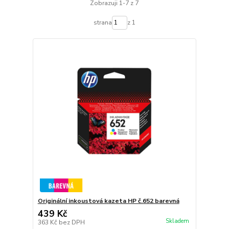
Zobrazuji 1-7 z 7
strana
z 1
Originální inkoustová kazeta HP č.652 barevná
439 Kč
Skladem
363 Kč
bez DPH