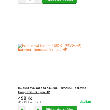
Inkoustová kazeta č.652XL (F6V24AE) barevná -
kompatibilní - pro HP
498 Kč
skladem
412 Kč
bez DPH
Přidat do košíku