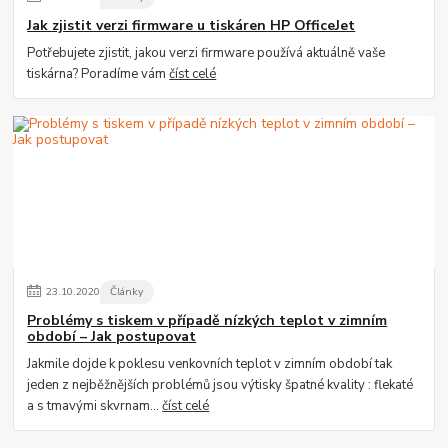
Jak zjistit verzi firmware u tiskáren HP OfficeJet
Potřebujete zjistit, jakou verzi firmware používá aktuálně vaše
tiskárna? Poradíme vám
číst celé
23
.
10
.
2020
Články
Problémy s tiskem v případě nízkých teplot v zimním
období – Jak postupovat
Jakmile dojde k poklesu venkovních teplot v zimním období tak
jeden z nejběžnějších problémů jsou výtisky špatné kvality : flekaté
a s tmavými skvrnam...
číst celé