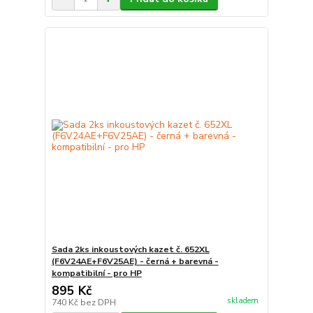
Sada 2ks inkoustových kazet č. 652XL
(F6V24AE+F6V25AE) - černá + barevná -
kompatibilní - pro HP
895 Kč
skladem
740 Kč
bez DPH