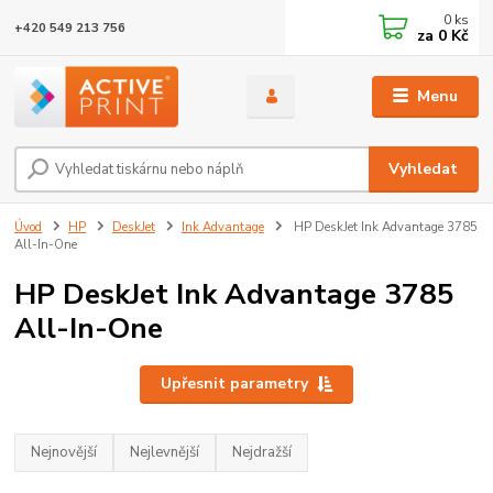
0
ks
+420 549 213 756
za
0 Kč
Menu
Vyhledat
Úvod
HP
DeskJet
Ink Advantage
HP DeskJet Ink Advantage 3785
All-In-One
HP DeskJet Ink Advantage 3785
All-In-One
Upřesnit parametry
Nejnovější
Nejlevnější
Nejdražší