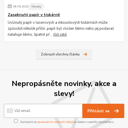
08
.
06
.
2020
Návody
Zaseknutý papír v tiskárně
Uvíznutý papír v laserových a inkoustových tiskárnách může
způsobit několik příčin, papír byl vložen šikmo nebo jej podavač
natahuje šikmo, špatně př...
číst celé
Zobrazit všechny články
Nepropásněte novinky, akce a
slevy!
Přihlásit se
Souhlasím se
zpracováním osobních údajů
za účelem rozesílky newsletteru.