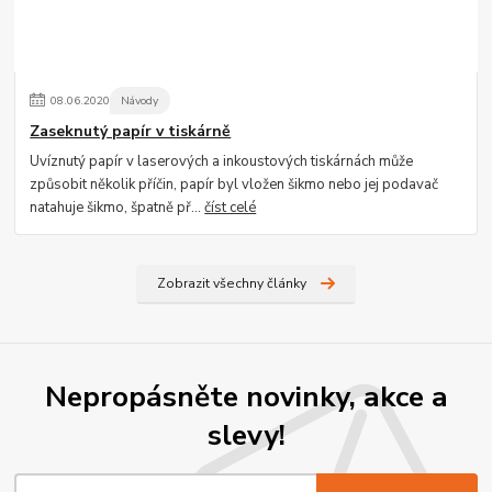
08
.
06
.
2020
Návody
Zaseknutý papír v tiskárně
Uvíznutý papír v laserových a inkoustových tiskárnách může
způsobit několik příčin, papír byl vložen šikmo nebo jej podavač
natahuje šikmo, špatně př...
číst celé
Zobrazit všechny články
Nepropásněte novinky, akce a
slevy!