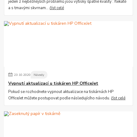
jeden z nejběžnějších problémů jsou výtisky špatné kvality : flekaté
a s tmavými skvrnam...
číst celé
23
.
10
.
2020
Návody
Vypnutí aktualizací u tiskáren HP OfficeJet
Pokud se rozhodnete vypnout aktualizace na tiskárnách HP
OfficeJet můžete postupovat podle následujícího návodu.
číst celé