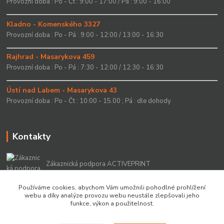
Provozní doba : Po - Čt : 9:00 - 17:00 / Pá : 9:00 - 16:00
Kladno - Komenského 3327
Provozní doba : Po - Pá : 9:00 - 12:00 / 13:00 - 16:30
Rajhrad - Masarykova 459
Provozní doba : Po - Pá : 7:30 - 12:00 / 12:30 - 16:30
Ústí nad Labem - Masarykova 43
Provozní doba : Po - Čt : 10:00 - 15.00 ; Pá : dle dohody
Kontakty
Zákaznická podpora ACTIVEPRINT
+420 549 213 756
Používáme cookies, abychom Vám umožnili pohodlné prohlížení
webu a díky analýze provozu webu neustále zlepšovali jeho
info@activeprint.cz
funkce, výkon a použitelnost.