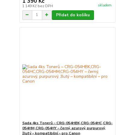
1 390 Kč
skladem
1 149 Kč
bez DPH
Přidat do košíku
Sada 4ks Tonerů – CRG-054HBK,CRG-054HC,CRG-
054HM,CRG-054HY – černý, azurový, purpurový,
žlutý – kompatibilní – pro Canon