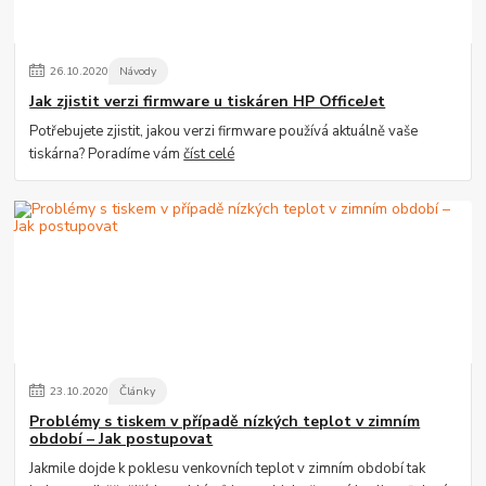
26
.
10
.
2020
Návody
Jak zjistit verzi firmware u tiskáren HP OfficeJet
Potřebujete zjistit, jakou verzi firmware používá aktuálně vaše
tiskárna? Poradíme vám
číst celé
23
.
10
.
2020
Články
Problémy s tiskem v případě nízkých teplot v zimním
období – Jak postupovat
Jakmile dojde k poklesu venkovních teplot v zimním období tak