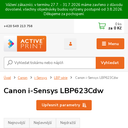
Vážení zákazníci, v termínu 27.7. - 31.7.2026 máme zavřeno z důvodu
dovolené, všechny objednávky budou vyřízeny postupně od 3.8.2026.
Děkujeme za pochopení.
0
ks
+420 549 213 756
za
0 Kč
Menu
Vyhledat
Úvod
Canon
i-Sensys
LBP série
Canon i-Sensys LBP623Cdw
Canon i-Sensys LBP623Cdw
Upřesnit parametry
Nejnovější
Nejlevnější
Nejdražší