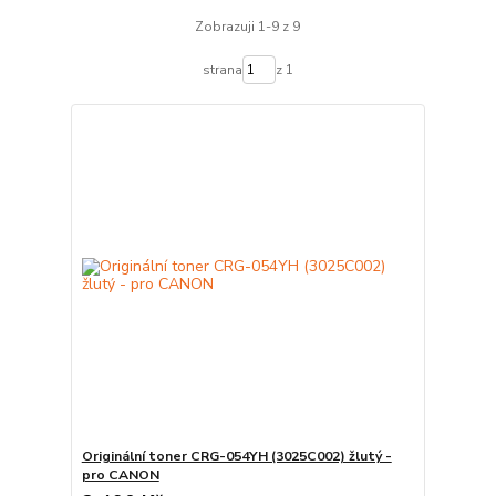
Zobrazuji 1-9 z 9
strana
z 1
Originální toner CRG-054YH (3025C002) žlutý -
pro CANON