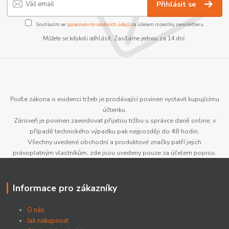
Přihlásit se
Souhlasím se
zpracováním osobních údajů
za účelem rozesílky newsletteru.
Můžete se kdykoli odhlásit. Zasíláme jednou za 14 dní.
Podle zákona o evidenci tržeb je prodávající povinen vystavit kupujícímu
účtenku.
Zároveň je povinen zaevidovat přijatou tržbu u správce daně online; v
případě technického výpadku pak nejpozději do 48 hodin.
Všechny uvedené obchodní a produktové značky patří jejich
právoplatným vlastníkům, zde jsou uvedeny pouze za účelem popisu.
Informace pro zákazníky
O nás
Jak nakupovat