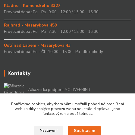
Kladno - Komenského 3327
Provozní doba : Po - Pá : 9:00 - 12:00 / 13:00 - 16:30
Rajhrad - Masarykova 459
Provozní doba : Po - Pá : 7:30 - 12:00 / 12:30 - 16:30
Ústí nad Labem - Masarykova 43
Provozní doba : Po - Čt : 10:00 - 15.00 ; Pá : dle dohody
Kontakty
Zákaznická podpora ACTIVEPRINT
+420 549 213 756
Používáme cookies, abychom Vám umožnili pohodlné prohlížení
webu a díky analýze provozu webu neustále zlepšovali jeho
info@activeprint.cz
funkce, výkon a použitelnost.
Souhlasím
Nastavení