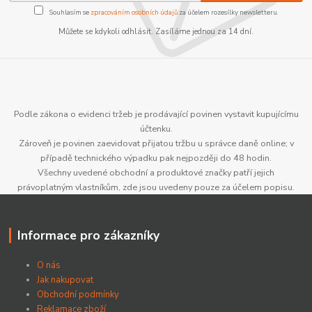
Souhlasím se
zpracováním osobních údajů
za účelem rozesílky newsletteru.
Můžete se kdykoli odhlásit. Zasíláme jednou za 14 dní.
Podle zákona o evidenci tržeb je prodávající povinen vystavit kupujícímu
účtenku.
Zároveň je povinen zaevidovat přijatou tržbu u správce daně online; v
případě technického výpadku pak nejpozději do 48 hodin.
Všechny uvedené obchodní a produktové značky patří jejich
právoplatným vlastníkům, zde jsou uvedeny pouze za účelem popisu.
Informace pro zákazníky
O nás
Jak nakupovat
Obchodní podmínky
Reklamace zboží