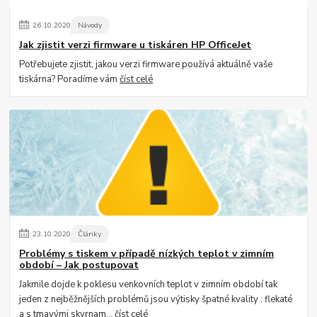
26
.
10
.
2020
Návody
Jak zjistit verzi firmware u tiskáren HP OfficeJet
Potřebujete zjistit, jakou verzi firmware používá aktuálně vaše
tiskárna? Poradíme vám
číst celé
23
.
10
.
2020
Články
Problémy s tiskem v případě nízkých teplot v zimním
období – Jak postupovat
Jakmile dojde k poklesu venkovních teplot v zimním období tak
jeden z nejběžnějších problémů jsou výtisky špatné kvality : flekaté
a s tmavými skvrnam...
číst celé