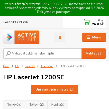
Vážení zákazníci, v termínu 27.7. - 31.7.2026 máme zavřeno z důvodu
dovolené, všechny objednávky budou vyřízeny postupně od 3.8.2026.
Děkujeme za pochopení.
0
ks
+420 549 213 756
za
0 Kč
Menu
Vyhledat
Úvod
HP
LaserJet
1xxx série
HP LaserJet 1200SE
HP LaserJet 1200SE
Upřesnit parametry
Nejnovější
Nejlevnější
Nejdražší