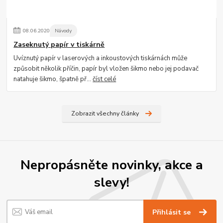
08
.
06
.
2020
Návody
Zaseknutý papír v tiskárně
Uvíznutý papír v laserových a inkoustových tiskárnách může
způsobit několik příčin, papír byl vložen šikmo nebo jej podavač
natahuje šikmo, špatně př...
číst celé
Zobrazit všechny články
Nepropásněte novinky, akce a
slevy!
Přihlásit se