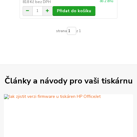
do 2 dnů
818 Kč
bez DPH
Přidat do košíku
strana
z 1
Články a návody pro vaši tiskárnu