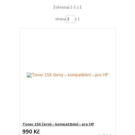
Zobrazuji 1-1 z 1
strana
z 1
Toner 15X černý – kompatibilní – pro HP
990 Kč