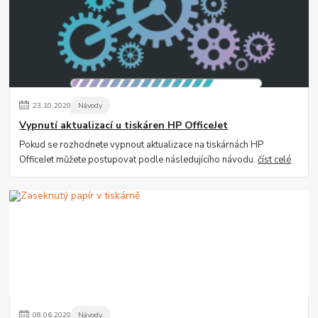
23
.
10
.
2020
Návody
Vypnutí aktualizací u tiskáren HP OfficeJet
Pokud se rozhodnete vypnout aktualizace na tiskárnách HP
OfficeJet můžete postupovat podle následujícího návodu.
číst celé
08
.
06
.
2020
Návody