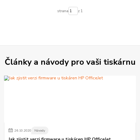
strana
z 1
Články a návody pro vaši tiskárnu
26
.
10
.
2020
Návody
Jak zjistit verzi firmware u tiskáren HP OfficeJet