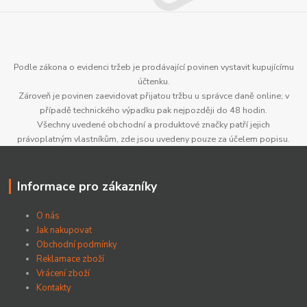
Podle zákona o evidenci tržeb je prodávající povinen vystavit kupujícímu
účtenku.
Zároveň je povinen zaevidovat přijatou tržbu u správce daně online; v
případě technického výpadku pak nejpozději do 48 hodin.
Všechny uvedené obchodní a produktové značky patří jejich
právoplatným vlastníkům, zde jsou uvedeny pouze za účelem popisu.
Informace pro zákazníky
O nás
Jak nakupovat
Obchodní podmínky
Reklamace zboží
Vrácení zboží
Kontakty