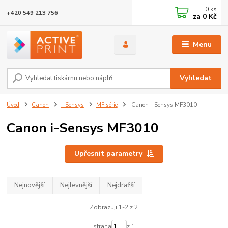
0
ks
+420 549 213 756
za
0 Kč
Menu
Vyhledat
Úvod
Canon
i-Sensys
MF série
Canon i-Sensys MF3010
Canon i-Sensys MF3010
Upřesnit parametry
Nejnovější
Nejlevnější
Nejdražší
Zobrazuji 1-2 z 2
strana
z 1