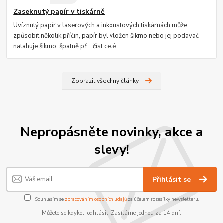
Zaseknutý papír v tiskárně
Uvíznutý papír v laserových a inkoustových tiskárnách může
způsobit několik příčin, papír byl vložen šikmo nebo jej podavač
natahuje šikmo, špatně př...
číst celé
Zobrazit všechny články
Nepropásněte novinky, akce a
slevy!
Přihlásit se
Souhlasím se
zpracováním osobních údajů
za účelem rozesílky newsletteru.
Můžete se kdykoli odhlásit. Zasíláme jednou za 14 dní.