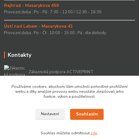
Rajhrad - Masarykova 459
Provozní doba : Po - Pá : 7:30 - 12:00 / 12:30 - 16:30
Ústí nad Labem - Masarykova 43
Provozní doba : Po - Čt : 10:00 - 15.00 ; Pá : dle dohody
Kontakty
Zákaznická podpora ACTIVEPRINT
+420 549 213 756
Používáme cookies, abychom Vám umožnili pohodlné prohlížení
webu a díky analýze provozu webu neustále zlepšovali jeho
info@activeprint.cz
funkce, výkon a použitelnost.
Souhlasím
Nastavení
Copyright 2022 © ActivePrint s.r.o.
Souhlas můžete odmítnout
zde
.
Vytvořeno na
Eshop-rychle.cz