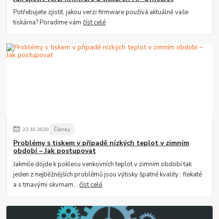
Potřebujete zjistit, jakou verzi firmware používá aktuálně vaše
tiskárna? Poradíme vám
číst celé
23
.
10
.
2020
Články
Problémy s tiskem v případě nízkých teplot v zimním
období – Jak postupovat
Jakmile dojde k poklesu venkovních teplot v zimním období tak
jeden z nejběžnějších problémů jsou výtisky špatné kvality : flekaté
a s tmavými skvrnam...
číst celé