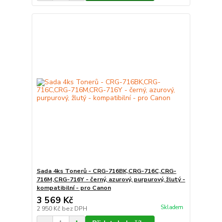
Sada 4ks Tonerů - CRG-716BK,CRG-716C,CRG-
716M,CRG-716Y - černý, azurový, purpurový, žlutý -
kompatibilní - pro Canon
3 569 Kč
Skladem
2 950 Kč
bez DPH