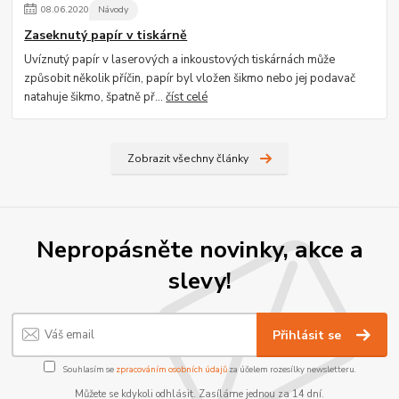
08
.
06
.
2020
Návody
Zaseknutý papír v tiskárně
Uvíznutý papír v laserových a inkoustových tiskárnách může
způsobit několik příčin, papír byl vložen šikmo nebo jej podavač
natahuje šikmo, špatně př...
číst celé
Zobrazit všechny články
Nepropásněte novinky, akce a
slevy!
Přihlásit se
Souhlasím se
zpracováním osobních údajů
za účelem rozesílky newsletteru.
Můžete se kdykoli odhlásit. Zasíláme jednou za 14 dní.