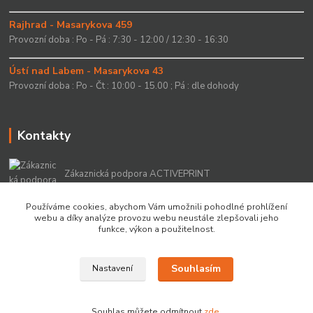
Rajhrad - Masarykova 459
Provozní doba : Po - Pá : 7:30 - 12:00 / 12:30 - 16:30
Ústí nad Labem - Masarykova 43
Provozní doba : Po - Čt : 10:00 - 15.00 ; Pá : dle dohody
Kontakty
Zákaznická podpora ACTIVEPRINT
+420 549 213 756
Používáme cookies, abychom Vám umožnili pohodlné prohlížení
webu a díky analýze provozu webu neustále zlepšovali jeho
info@activeprint.cz
funkce, výkon a použitelnost.
Souhlasím
Nastavení
Copyright 2022 © ActivePrint s.r.o.
Souhlas můžete odmítnout
zde
.