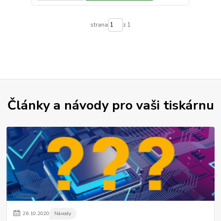
strana
z 1
Články a návody pro vaši tiskárnu
26
.
10
.
2020
Návody