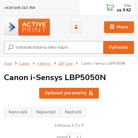
0
ks
+420 549 213 756
za
0 Kč
Menu
Vyhledat
Úvod
Canon
i-Sensys
LBP série
Canon i-Sensys LBP5050N
Canon i-Sensys LBP5050N
Upřesnit parametry
Nejnovější
Nejlevnější
Nejdražší
Zobrazuji 1-5 z 5
strana
z 1