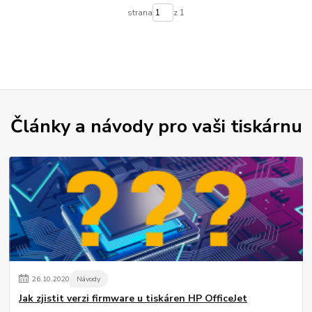
strana
z 1
Články a návody pro vaši tiskárnu
26
.
10
.
2020
Návody
Jak zjistit verzi firmware u tiskáren HP OfficeJet