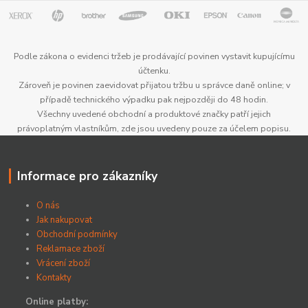
Podle zákona o evidenci tržeb je prodávající povinen vystavit kupujícímu
účtenku.
Zároveň je povinen zaevidovat přijatou tržbu u správce daně online; v
případě technického výpadku pak nejpozději do 48 hodin.
Všechny uvedené obchodní a produktové značky patří jejich
právoplatným vlastníkům, zde jsou uvedeny pouze za účelem popisu.
Informace pro zákazníky
O nás
Jak nakupovat
Obchodní podmínky
Reklamace zboží
Vrácení zboží
Kontakty
Online platby: