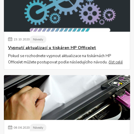
23
.
10
.
2020
Návody
Vypnutí aktualizací u tiskáren HP OfficeJet
Pokud se rozhodnete vypnout aktualizace na tiskárnách HP
OfficeJet můžete postupovat podle následujícího návodu.
číst celé
08
.
06
.
2020
Návody