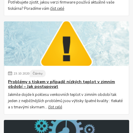
Potřebujete zjistit, jakou verzi firmware používá aktuálně vaše
tiskárna? Poradíme vám
číst celé
23
.
10
.
2020
Články
Problémy s tiskem v případě nízkých teplot v zimním
období – Jak postupovat
Jakmile dojde k poklesu venkovních teplot v zimním období tak
jeden z nejběžnějších problémů jsou výtisky špatné kvality : flekaté
a s tmavými skvrnam...
číst celé