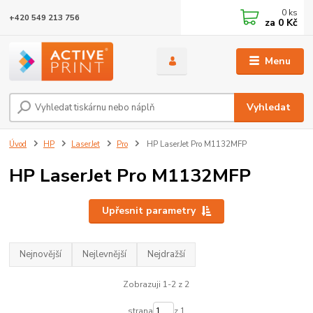
0
ks
+420 549 213 756
za
0 Kč
Menu
Vyhledat
Úvod
HP
LaserJet
Pro
HP LaserJet Pro M1132MFP
HP LaserJet Pro M1132MFP
Upřesnit parametry
Nejnovější
Nejlevnější
Nejdražší
Zobrazuji 1-2 z 2
strana
z 1