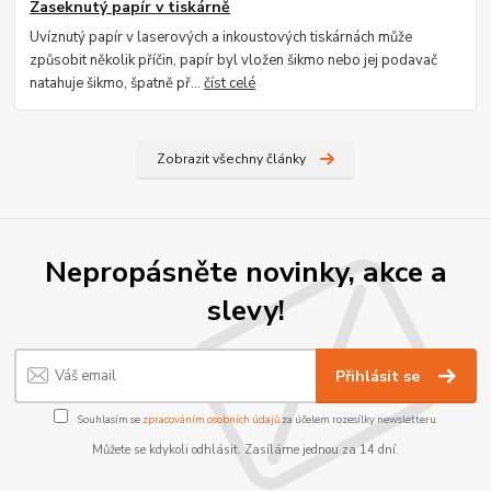
Zaseknutý papír v tiskárně
Uvíznutý papír v laserových a inkoustových tiskárnách může
způsobit několik příčin, papír byl vložen šikmo nebo jej podavač
natahuje šikmo, špatně př...
číst celé
Zobrazit všechny články
Nepropásněte novinky, akce a
slevy!
Přihlásit se
Souhlasím se
zpracováním osobních údajů
za účelem rozesílky newsletteru.
Můžete se kdykoli odhlásit. Zasíláme jednou za 14 dní.