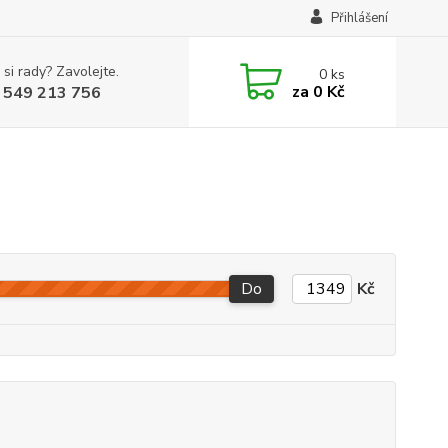
Přihlášení
 si rady? Zavolejte.
0
ks
za
0 Kč
 549 213 756
Do
Kč