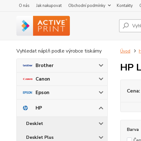
O nás
Jak nakupovat
Obchodní podmínky
Kontakty
Vyhledat náplň podle výrobce tiskárny
Úvod
HP L
Brother
Canon
Cena:
Epson
HP
DeskJet
Barva
DeskJet Plus
Čer