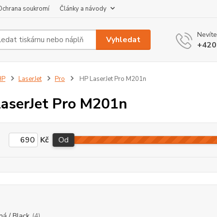
Ochrana soukromí
Články a návody
Nevíte
Vyhledat
+420
HP
LaserJet
Pro
HP LaserJet Pro M201n
aserJet Pro M201n
Kč
Od
ná / Black
(4)