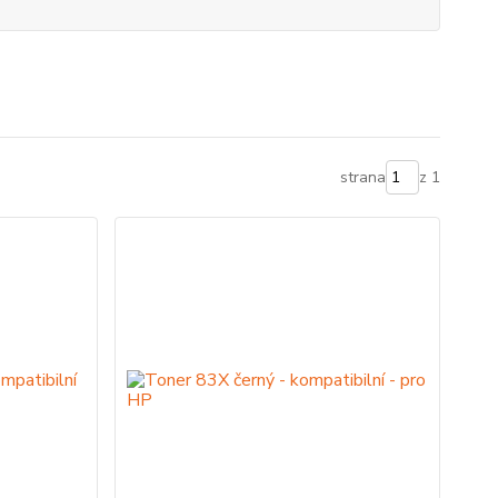
strana
z 1