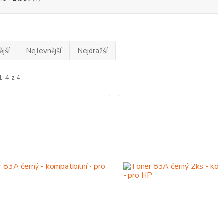
jší
Nejlevnější
Nejdražší
1-4 z 4