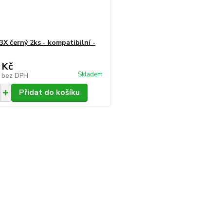
3X černý 2ks - kompatibilní -
 Kč
Skladem
č
bez DPH
Přidat do košíku