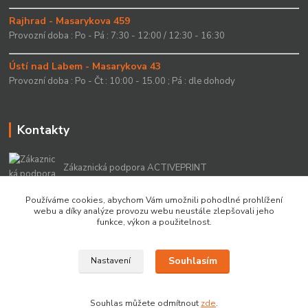
Rajhrad - Masarykova 459
Provozní doba : Po - Pá : 7:30 - 12:00 / 12:30 - 16:30
Ústí nad Labem - Masarykova 43
Provozní doba : Po - Čt : 10:00 - 15.00 ; Pá : dle dohody
Kontakty
Zákaznická podpora ACTIVEPRINT
+420 549 213 756
Používáme cookies, abychom Vám umožnili pohodlné prohlížení
webu a díky analýze provozu webu neustále zlepšovali jeho
info@activeprint.cz
funkce, výkon a použitelnost.
Souhlasím
Nastavení
Copyright 2022 © ActivePrint s.r.o.
Souhlas můžete odmítnout
zde
.