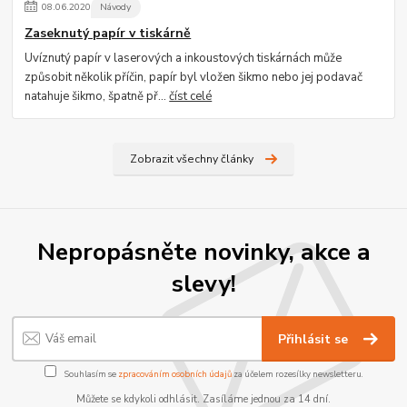
08
.
06
.
2020
Návody
Zaseknutý papír v tiskárně
Uvíznutý papír v laserových a inkoustových tiskárnách může
způsobit několik příčin, papír byl vložen šikmo nebo jej podavač
natahuje šikmo, špatně př...
číst celé
Zobrazit všechny články
Nepropásněte novinky, akce a
slevy!
Přihlásit se
Souhlasím se
zpracováním osobních údajů
za účelem rozesílky newsletteru.
Můžete se kdykoli odhlásit. Zasíláme jednou za 14 dní.