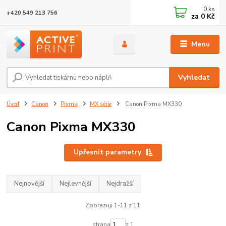
0
ks
+420 549 213 756
za
0 Kč
Menu
Vyhledat
Úvod
Canon
Pixma
MX série
Canon Pixma MX330
Canon Pixma MX330
Upřesnit parametry
Nejnovější
Nejlevnější
Nejdražší
Zobrazuji 1-11 z 11
strana
z 1