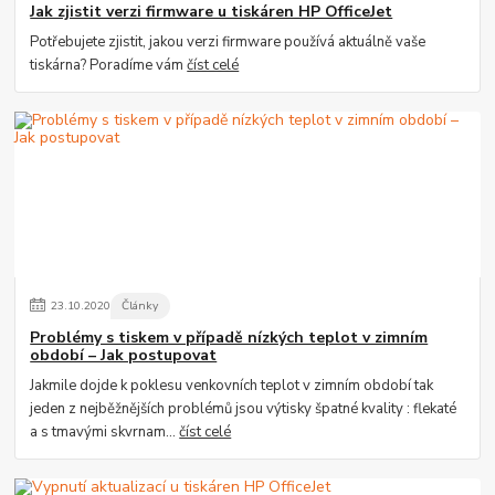
Jak zjistit verzi firmware u tiskáren HP OfficeJet
Potřebujete zjistit, jakou verzi firmware používá aktuálně vaše
tiskárna? Poradíme vám
číst celé
23
.
10
.
2020
Články
Problémy s tiskem v případě nízkých teplot v zimním
období – Jak postupovat
Jakmile dojde k poklesu venkovních teplot v zimním období tak
jeden z nejběžnějších problémů jsou výtisky špatné kvality : flekaté
a s tmavými skvrnam...
číst celé