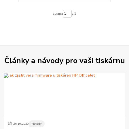
strana
z 1
Články a návody pro vaši tiskárnu
26
.
10
.
2020
Návody