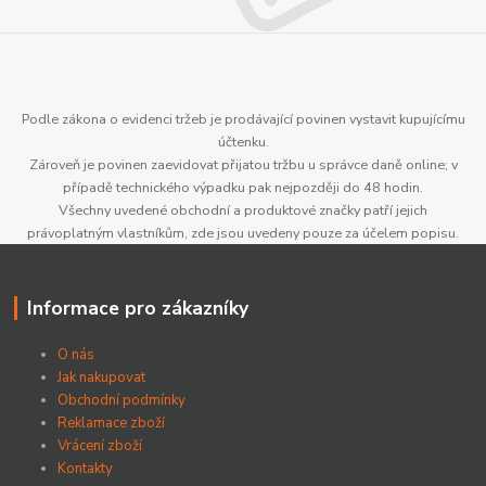
Podle zákona o evidenci tržeb je prodávající povinen vystavit kupujícímu
účtenku.
Zároveň je povinen zaevidovat přijatou tržbu u správce daně online; v
případě technického výpadku pak nejpozději do 48 hodin.
Všechny uvedené obchodní a produktové značky patří jejich
právoplatným vlastníkům, zde jsou uvedeny pouze za účelem popisu.
Informace pro zákazníky
O nás
Jak nakupovat
Obchodní podmínky
Reklamace zboží
Vrácení zboží
Kontakty