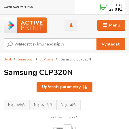
0
ks
+420 549 213 756
za
0 Kč
Menu
Vyhledat
Úvod
Samsung
CLP série
Samsung CLP320N
Samsung CLP320N
Upřesnit parametry
Nejnovější
Nejlevnější
Nejdražší
Zobrazuji 1-5 z 5
strana
z 1