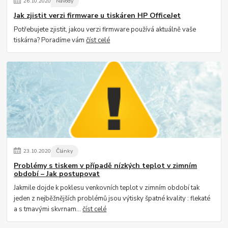
26
.
10
.
2020
Návody
Jak zjistit verzi firmware u tiskáren HP OfficeJet
Potřebujete zjistit, jakou verzi firmware používá aktuálně vaše
tiskárna? Poradíme vám
číst celé
23
.
10
.
2020
Články
Problémy s tiskem v případě nízkých teplot v zimním
období – Jak postupovat
Jakmile dojde k poklesu venkovních teplot v zimním období tak
jeden z nejběžnějších problémů jsou výtisky špatné kvality : flekaté
a s tmavými skvrnam...
číst celé