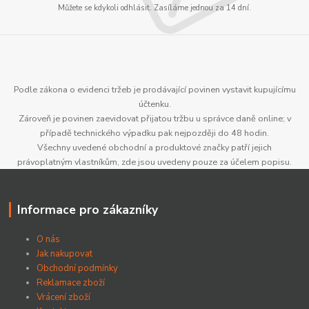
Můžete se kdykoli odhlásit. Zasíláme jednou za 14 dní.
Podle zákona o evidenci tržeb je prodávající povinen vystavit kupujícímu
účtenku.
Zároveň je povinen zaevidovat přijatou tržbu u správce daně online; v
případě technického výpadku pak nejpozději do 48 hodin.
Všechny uvedené obchodní a produktové značky patří jejich
právoplatným vlastníkům, zde jsou uvedeny pouze za účelem popisu.
Informace pro zákazníky
O nás
Jak nakupovat
Obchodní podmínky
Reklamace zboží
Vrácení zboží