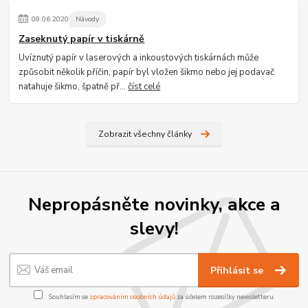
08
.
06
.
2020
Návody
Zaseknutý papír v tiskárně
Uvíznutý papír v laserových a inkoustových tiskárnách může
způsobit několik příčin, papír byl vložen šikmo nebo jej podavač
natahuje šikmo, špatně př...
číst celé
Zobrazit všechny články
Nepropásněte novinky, akce a
slevy!
Přihlásit se
Souhlasím se
zpracováním osobních údajů
za účelem rozesílky newsletteru.