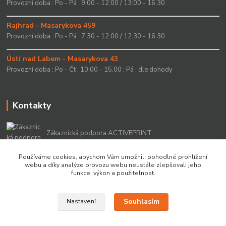
Provozní doba : Po - Pá : 9:00 - 12:00 / 13:00 - 16:30
Rajhrad - Masarykova 459
Provozní doba : Po - Pá : 7:30 - 12:00 / 12:30 - 16:30
Ústí nad Labem - Masarykova 43
Provozní doba : Po - Čt : 10:00 - 15.00 ; Pá : dle dohody
Kontakty
Zákaznická podpora ACTIVEPRINT
+420 549 213 756
Používáme cookies, abychom Vám umožnili pohodlné prohlížení
webu a díky analýze provozu webu neustále zlepšovali jeho
info@activeprint.cz
funkce, výkon a použitelnost.
Souhlasím
Nastavení