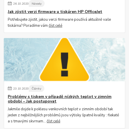
26
.
10
.
2020
Návody
Jak zjistit verzi firmware u tiskáren HP OfficeJet
Potřebujete zjistit, jakou verzi firmware používá aktuálně vaše
tiskárna? Poradíme vám
číst celé
23
.
10
.
2020
Články
Problémy s tiskem v případě nízkých teplot v zimním
období – Jak postupovat
Jakmile dojde k poklesu venkovních teplot v zimním období tak
jeden z nejběžnějších problémů jsou výtisky špatné kvality : flekaté
a s tmavými skvrnam...
číst celé