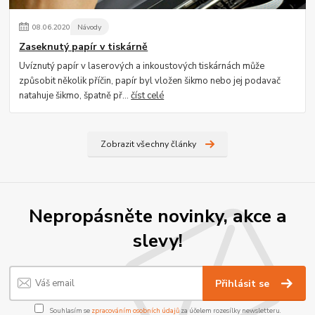
08
.
06
.
2020
Návody
Zaseknutý papír v tiskárně
Uvíznutý papír v laserových a inkoustových tiskárnách může
způsobit několik příčin, papír byl vložen šikmo nebo jej podavač
natahuje šikmo, špatně př...
číst celé
Zobrazit všechny články
Nepropásněte novinky, akce a
slevy!
Přihlásit se
Souhlasím se
zpracováním osobních údajů
za účelem rozesílky newsletteru.