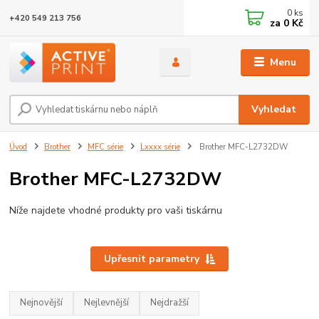
0
ks
+420 549 213 756
za
0 Kč
Menu
Vyhledat
Úvod
Brother
MFC série
Lxxxx série
Brother MFC-L2732DW
Brother MFC-L2732DW
Níže najdete vhodné produkty pro vaši tiskárnu
Upřesnit parametry
Nejnovější
Nejlevnější
Nejdražší