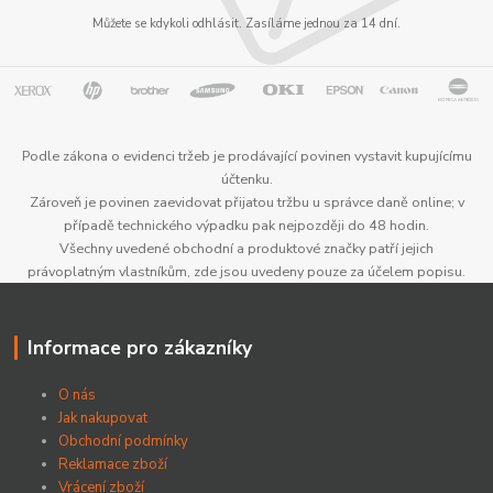
Můžete se kdykoli odhlásit. Zasíláme jednou za 14 dní.
Podle zákona o evidenci tržeb je prodávající povinen vystavit kupujícímu
účtenku.
Zároveň je povinen zaevidovat přijatou tržbu u správce daně online; v
případě technického výpadku pak nejpozději do 48 hodin.
Všechny uvedené obchodní a produktové značky patří jejich
právoplatným vlastníkům, zde jsou uvedeny pouze za účelem popisu.
Informace pro zákazníky
O nás
Jak nakupovat
Obchodní podmínky
Reklamace zboží
Vrácení zboží