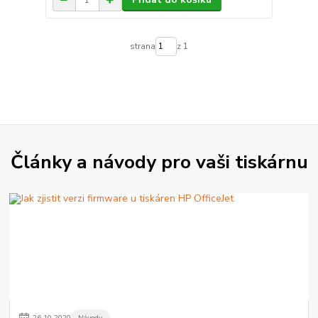
strana
z 1
Články a návody pro vaši tiskárnu
26
.
10
.
2020
Návody