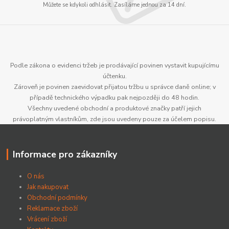
Můžete se kdykoli odhlásit. Zasíláme jednou za 14 dní.
Podle zákona o evidenci tržeb je prodávající povinen vystavit kupujícímu
účtenku.
Zároveň je povinen zaevidovat přijatou tržbu u správce daně online; v
případě technického výpadku pak nejpozději do 48 hodin.
Všechny uvedené obchodní a produktové značky patří jejich
právoplatným vlastníkům, zde jsou uvedeny pouze za účelem popisu.
Informace pro zákazníky
O nás
Jak nakupovat
Obchodní podmínky
Reklamace zboží
Vrácení zboží