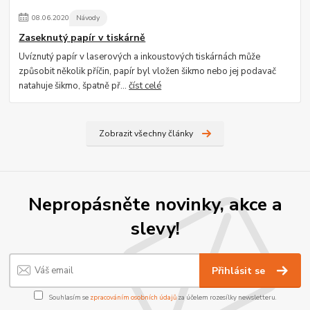
08
.
06
.
2020
Návody
Zaseknutý papír v tiskárně
Uvíznutý papír v laserových a inkoustových tiskárnách může
způsobit několik příčin, papír byl vložen šikmo nebo jej podavač
natahuje šikmo, špatně př...
číst celé
Zobrazit všechny články
Nepropásněte novinky, akce a
slevy!
Přihlásit se
Souhlasím se
zpracováním osobních údajů
za účelem rozesílky newsletteru.