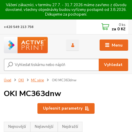
Vážení zákazníci, v termínu 27.7. - 31.7.2026 máme zavřeno z důvodu
dovolené, všechny objednávky budou vyřízeny postupně od 3.8.2026.
Děkujeme za pochopení.
0
ks
+420 549 213 756
za
0 Kč
Menu
Vyhledat
Úvod
OKI
MC série
OKI MC363dnw
OKI MC363dnw
Upřesnit parametry
Nejnovější
Nejlevnější
Nejdražší