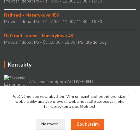
Provozní doba : Po - Pá : 9:00 - 12:00 / 13:00 - 16:30
Rajhrad - Masarykova 459
Provozní doba : Po - Pá : 7:30 - 12:00 / 12:30 - 16:30
Ústí nad Labem - Masarykova 43
Provozní doba : Po - Čt : 10:00 - 15.00 ; Pá : dle dohody
Kontakty
Zákaznická podpora ACTIVEPRINT
+420 549 213 756
Používáme cookies, abychom Vám umožnili pohodlné prohlížení
webu a díky analýze provozu webu neustále zlepšovali jeho
info@activeprint.cz
funkce, výkon a použitelnost.
Souhlasím
Nastavení