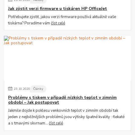
Jak zjistit verzi firmware u tiskáren HP OfficeJet
Potřebujete zjistit, jakou verzi firmware používá aktuálně vaše
tiskárna? Poradíme vám
číst celé
23
.
10
.
2020
Články
Problémy s tiskem v případě nízkých teplot v zimním
období – Jak postupovat
Jakmile dojde k poklesu venkovních teplot v zimním období tak
jeden z nejběžnějších problémů jsou výtisky špatné kvality : flekaté
a s tmavými skvrnam...
číst celé