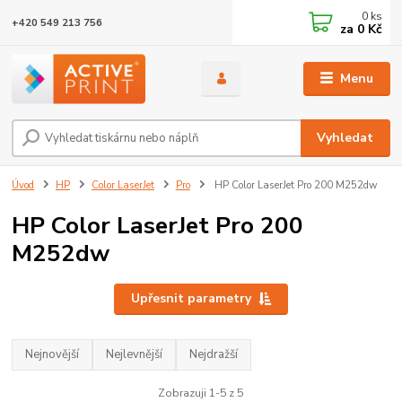
0
ks
+420 549 213 756
za
0 Kč
Menu
Vyhledat
Úvod
HP
Color LaserJet
Pro
HP Color LaserJet Pro 200 M252dw
HP Color LaserJet Pro 200
M252dw
Upřesnit parametry
Nejnovější
Nejlevnější
Nejdražší
Zobrazuji 1-5 z 5