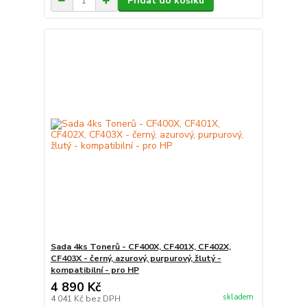
Přidat do košíku
Sada 4ks Tonerů - CF400X, CF401X, CF402X,
CF403X - černý, azurový, purpurový, žlutý -
kompatibilní - pro HP
4 890 Kč
skladem
4 041 Kč
bez DPH