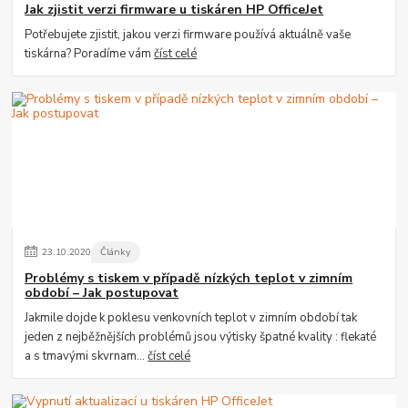
Jak zjistit verzi firmware u tiskáren HP OfficeJet
Potřebujete zjistit, jakou verzi firmware používá aktuálně vaše
tiskárna? Poradíme vám
číst celé
23
.
10
.
2020
Články
Problémy s tiskem v případě nízkých teplot v zimním
období – Jak postupovat
Jakmile dojde k poklesu venkovních teplot v zimním období tak
jeden z nejběžnějších problémů jsou výtisky špatné kvality : flekaté
a s tmavými skvrnam...
číst celé