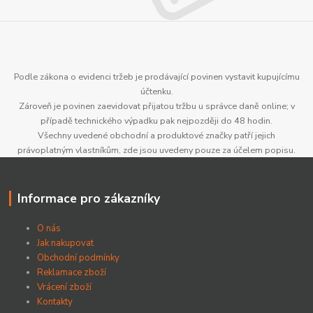
Podle zákona o evidenci tržeb je prodávající povinen vystavit kupujícímu
účtenku.
Zároveň je povinen zaevidovat přijatou tržbu u správce daně online; v
případě technického výpadku pak nejpozději do 48 hodin.
Všechny uvedené obchodní a produktové značky patří jejich
právoplatným vlastníkům, zde jsou uvedeny pouze za účelem popisu.
Informace pro zákazníky
O nás
Jak nakupovat
Obchodní podmínky
Reklamace zboží
Vrácení zboží
Kontakty