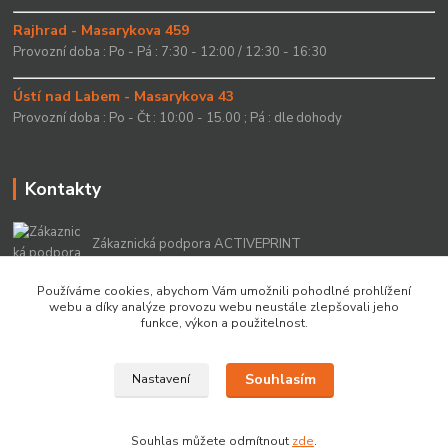
Rajhrad - Masarykova 459
Provozní doba : Po - Pá : 7:30 - 12:00 / 12:30 - 16:30
Ústí nad Labem - Masarykova 43
Provozní doba : Po - Čt : 10:00 - 15.00 ; Pá : dle dohody
Kontakty
Zákaznická podpora ACTIVEPRINT
+420 549 213 756
Používáme cookies, abychom Vám umožnili pohodlné prohlížení
webu a díky analýze provozu webu neustále zlepšovali jeho
info@activeprint.cz
funkce, výkon a použitelnost.
Souhlasím
Nastavení
Copyright 2022 © ActivePrint s.r.o.
Souhlas můžete odmítnout
zde
.