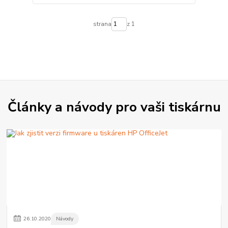
strana
z 1
Články a návody pro vaši tiskárnu
26
.
10
.
2020
Návody