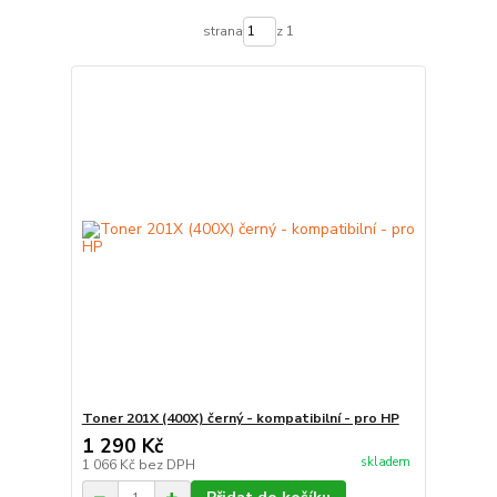
strana
z 1
Toner 201X (400X) černý - kompatibilní - pro HP
1 290 Kč
skladem
1 066 Kč
bez DPH