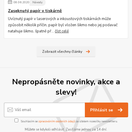
08
.
06
.
2020
Návody
Zaseknutý papír v tiskárně
Uvíznutý papír v laserových a inkoustových tiskárnách může
způsobit několik příčin, papír byl vložen šikmo nebo jej podavač
natahuje šikmo, špatně př...
číst celé
Zobrazit všechny články
Nepropásněte novinky, akce a
slevy!
Přihlásit se
Souhlasím se
zpracováním osobních údajů
za účelem rozesílky newsletteru.
Můžete se kdykoli odhlásit. Zasíláme jednou za 14 dní.