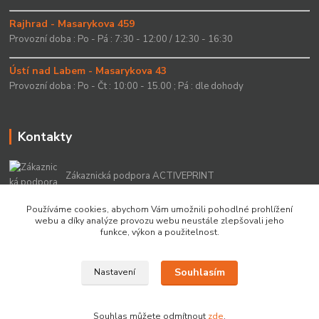
Rajhrad - Masarykova 459
Provozní doba : Po - Pá : 7:30 - 12:00 / 12:30 - 16:30
Ústí nad Labem - Masarykova 43
Provozní doba : Po - Čt : 10:00 - 15.00 ; Pá : dle dohody
Kontakty
Zákaznická podpora ACTIVEPRINT
+420 549 213 756
Používáme cookies, abychom Vám umožnili pohodlné prohlížení
webu a díky analýze provozu webu neustále zlepšovali jeho
info@activeprint.cz
funkce, výkon a použitelnost.
Souhlasím
Nastavení
Copyright 2022 © ActivePrint s.r.o.
Souhlas můžete odmítnout
zde
.