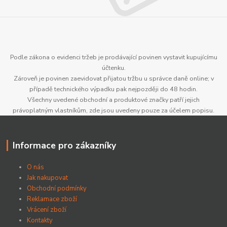
Podle zákona o evidenci tržeb je prodávající povinen vystavit kupujícímu
účtenku.
Zároveň je povinen zaevidovat přijatou tržbu u správce daně online; v
případě technického výpadku pak nejpozději do 48 hodin.
Všechny uvedené obchodní a produktové značky patří jejich
právoplatným vlastníkům, zde jsou uvedeny pouze za účelem popisu.
Informace pro zákazníky
O nás
Jak nakupovat
Obchodní podmínky
Reklamace zboží
Vrácení zboží
Kontakty