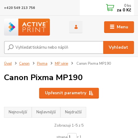
0
ks
+420 549 213 756
za
0 Kč
Menu
Vyhledat
Úvod
Canon
Pixma
MP série
Canon Pixma MP190
Canon Pixma MP190
Upřesnit parametry
Nejnovější
Nejlevnější
Nejdražší
Zobrazuji 1-5 z 5
strana
z 1