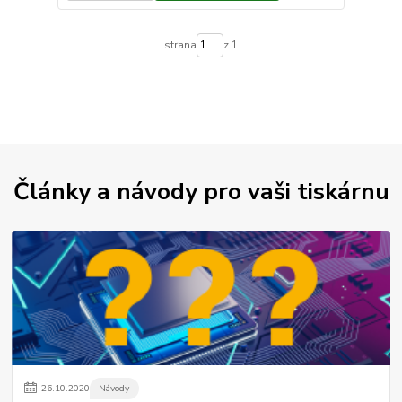
strana
z 1
Články a návody pro vaši tiskárnu
26
.
10
.
2020
Návody