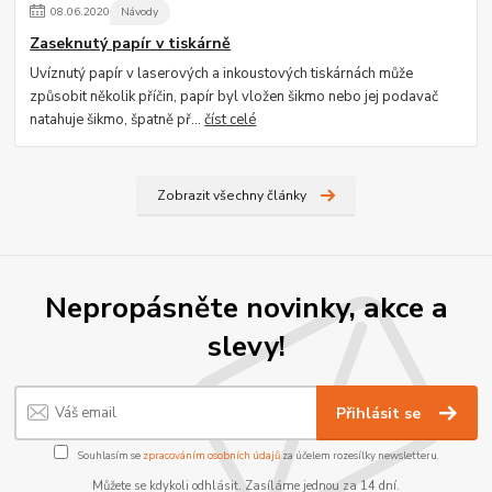
08
.
06
.
2020
Návody
Zaseknutý papír v tiskárně
Uvíznutý papír v laserových a inkoustových tiskárnách může
způsobit několik příčin, papír byl vložen šikmo nebo jej podavač
natahuje šikmo, špatně př...
číst celé
Zobrazit všechny články
Nepropásněte novinky, akce a
slevy!
Přihlásit se
Souhlasím se
zpracováním osobních údajů
za účelem rozesílky newsletteru.
Můžete se kdykoli odhlásit. Zasíláme jednou za 14 dní.