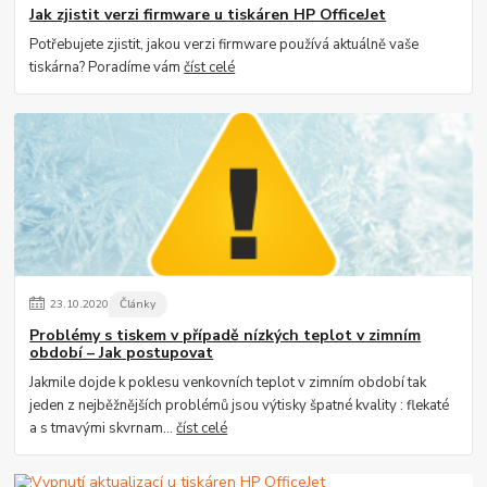
Jak zjistit verzi firmware u tiskáren HP OfficeJet
Potřebujete zjistit, jakou verzi firmware používá aktuálně vaše
tiskárna? Poradíme vám
číst celé
23
.
10
.
2020
Články
Problémy s tiskem v případě nízkých teplot v zimním
období – Jak postupovat
Jakmile dojde k poklesu venkovních teplot v zimním období tak
jeden z nejběžnějších problémů jsou výtisky špatné kvality : flekaté
a s tmavými skvrnam...
číst celé