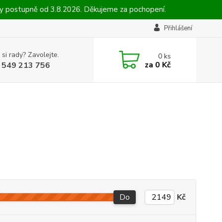
ny postupně od 3.8.2026. Děkujeme za pochopení.
Přihlášení
 si rady? Zavolejte.
0
ks
za
0 Kč
 549 213 756
Do
Kč