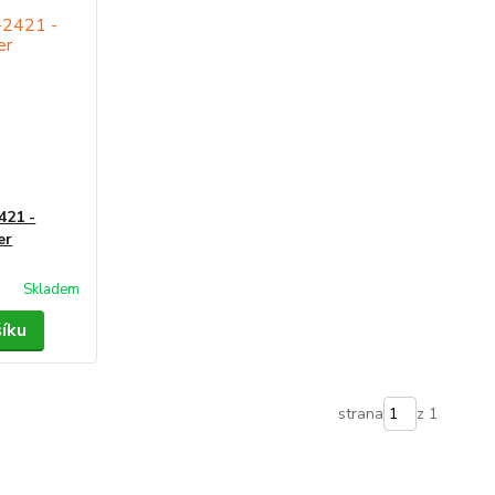
421 -
er
Skladem
šíku
strana
z 1