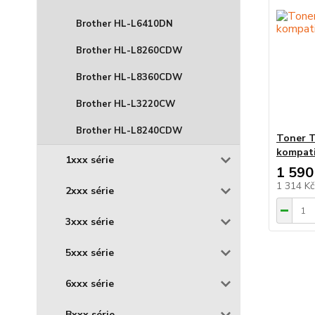
Brother HL-L6410DN
Brother HL-L8260CDW
Brother HL-L8360CDW
Brother HL-L3220CW
Brother HL-L8240CDW
Toner T
kompati
1xxx série
1 590
1 314 K
2xxx série
3xxx série
5xxx série
6xxx série
Bxxx série