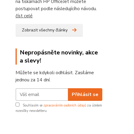
na tiskárnách HP OfficeJet můžete
postupovat podle následujícího návodu.
číst celé
Zobrazit všechny články
Nepropásněte novinky, akce
a slevy!
Můžete se kdykoli odhlásit. Zasíláme
jednou za 14 dní.
Přihlásit se
Souhlasím se
zpracováním osobních údajů
za účelem
rozesílky newsletteru.