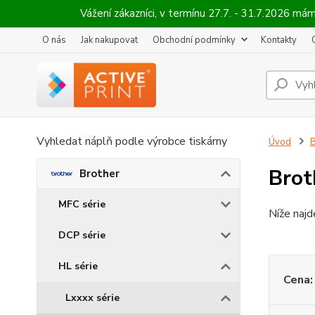
Vážení zákazníci, v termínu 27.7. - 31.7.2026 
O nás
Jak nakupovat
Obchodní podmínky
Kontakty
Vyhledat náplň podle výrobce tiskárny
Úvod
B
Brot
Brother
MFC série
Níže najd
DCP série
HL série
Cena:
Lxxxx série