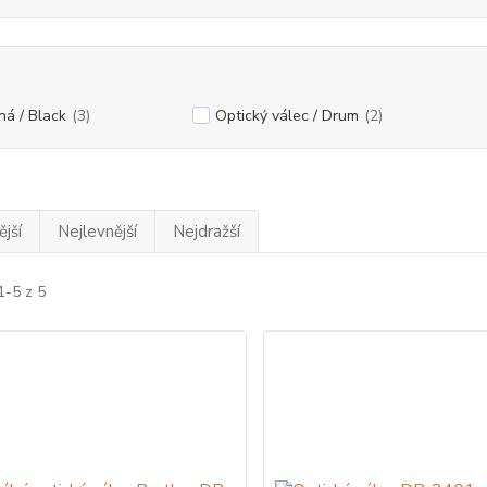
ná / Black
(3)
Optický válec / Drum
(2)
jší
Nejlevnější
Nejdražší
1-5 z 5