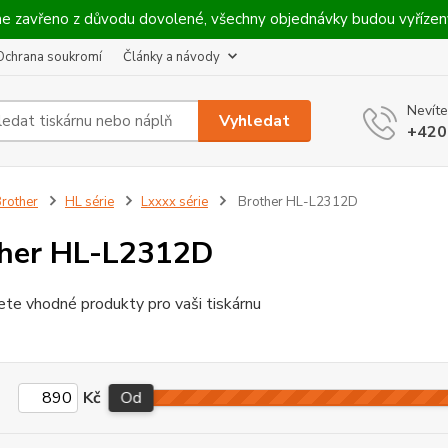
máme zavřeno z důvodu dovolené, všechny objednávky budou vyříze
Ochrana soukromí
Články a návody
Nevíte
Vyhledat
+420
rother
HL série
Lxxxx série
Brother HL-L2312D
her HL-L2312D
ete vhodné produkty pro vaši tiskárnu
Kč
Od