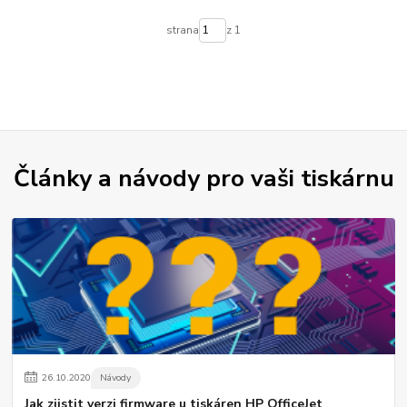
strana
z 1
Články a návody pro vaši tiskárnu
26
.
10
.
2020
Návody
Jak zjistit verzi firmware u tiskáren HP OfficeJet