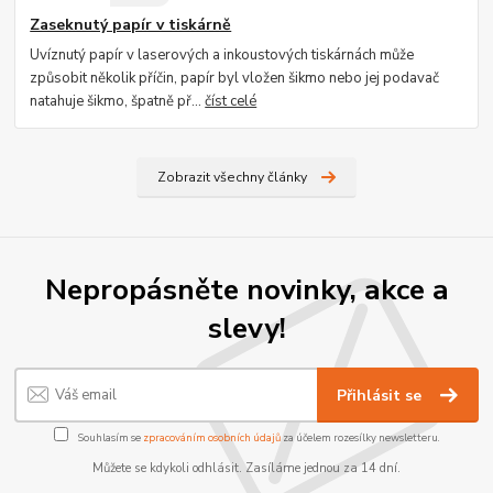
Zaseknutý papír v tiskárně
Uvíznutý papír v laserových a inkoustových tiskárnách může
způsobit několik příčin, papír byl vložen šikmo nebo jej podavač
natahuje šikmo, špatně př...
číst celé
Zobrazit všechny články
Nepropásněte novinky, akce a
slevy!
Přihlásit se
Souhlasím se
zpracováním osobních údajů
za účelem rozesílky newsletteru.
Můžete se kdykoli odhlásit. Zasíláme jednou za 14 dní.