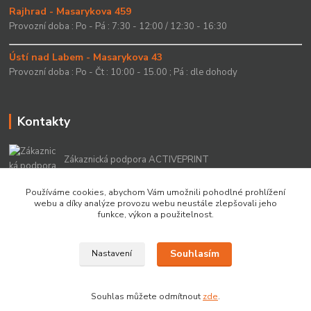
Rajhrad - Masarykova 459
Provozní doba : Po - Pá : 7:30 - 12:00 / 12:30 - 16:30
Ústí nad Labem - Masarykova 43
Provozní doba : Po - Čt : 10:00 - 15.00 ; Pá : dle dohody
Kontakty
Zákaznická podpora ACTIVEPRINT
+420 549 213 756
Používáme cookies, abychom Vám umožnili pohodlné prohlížení
webu a díky analýze provozu webu neustále zlepšovali jeho
info@activeprint.cz
funkce, výkon a použitelnost.
Souhlasím
Nastavení
Copyright 2022 © ActivePrint s.r.o.
Souhlas můžete odmítnout
zde
.
Vytvořeno na
Eshop-rychle.cz