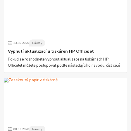
23
.
10
.
2020
Návody
Vypnutí aktualizací u tiskáren HP OfficeJet
Pokud se rozhodnete vypnout aktualizace na tiskárnách HP
OfficeJet můžete postupovat podle následujícího návodu.
číst celé
08
.
06
.
2020
Návody