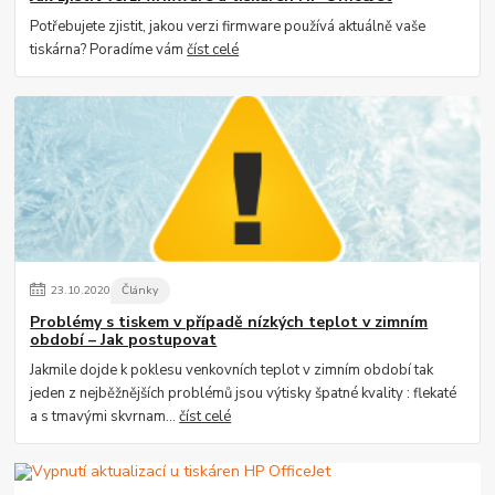
Potřebujete zjistit, jakou verzi firmware používá aktuálně vaše
tiskárna? Poradíme vám
číst celé
23
.
10
.
2020
Články
Problémy s tiskem v případě nízkých teplot v zimním
období – Jak postupovat
Jakmile dojde k poklesu venkovních teplot v zimním období tak
jeden z nejběžnějších problémů jsou výtisky špatné kvality : flekaté
a s tmavými skvrnam...
číst celé