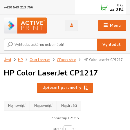
0
ks
+420 549 213 756
za
0 Kč
Menu
Vyhledat
Úvod
HP
Color LaserJet
CPxxxx série
HP Color LaserJet CP1217
HP Color LaserJet CP1217
Upřesnit parametry
Nejnovější
Nejlevnější
Nejdražší
Zobrazuji 1-5 z 5
strana
z 1