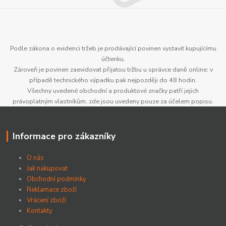
Podle zákona o evidenci tržeb je prodávající povinen vystavit kupujícímu
účtenku.
Zároveň je povinen zaevidovat přijatou tržbu u správce daně online; v
případě technického výpadku pak nejpozději do 48 hodin.
Všechny uvedené obchodní a produktové značky patří jejich
právoplatným vlastníkům, zde jsou uvedeny pouze za účelem popisu.
Informace pro zákazníky
O nás
Jak nakupovat
Obchodní podmínky
Reklamace zboží
Vrácení zboží
Kontakty