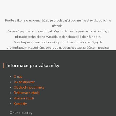
Podle zákona o evidenci tržeb je prodávající povinen vystavit kupujícímu
účtenku.
Zároveň je povinen zaevidovat přijatou tržbu u správce daně online; v
případě technického výpadku pak nejpozději do 48 hodin.
Všechny uvedené obchodní a produktové značky patří jejich
právoplatným vlastníkům, zde jsou uvedeny pouze za účelem popisu.
Informace pro zákazníky
O nás
Jak nakupovat
Obchodní podmínky
Reklamace zboží
Vrácení zboží
Kontakty
Online platby: