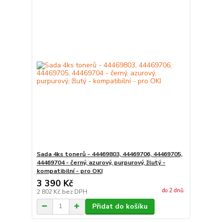
Sada 4ks tonerů - 44469803, 44469706, 44469705,
44469704 - černý, azurový, purpurový, žlutý -
kompatibilní - pro OKI
3 390 Kč
do 2 dnů
2 802 Kč
bez DPH
Přidat do košíku