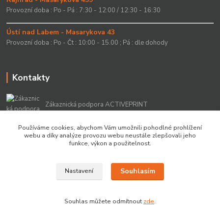
Provozní doba : Po - Pá : 7:30 - 12:00 / 12:30 - 16:30
Ústí nad Labem - Masarykova 43
Provozní doba : Po - Čt : 10:00 - 15.00 ; Pá : dle dohody
Kontakty
Zákaznická podpora ACTIVEPRINT
+420 549 213 756
Používáme cookies, abychom Vám umožnili pohodlné prohlížení
webu a díky analýze provozu webu neustále zlepšovali jeho
info@activeprint.cz
funkce, výkon a použitelnost.
Souhlasím
Nastavení
Copyright 2022 © ActivePrint s.r.o.
Souhlas můžete odmítnout
zde
.
Vytvořeno na
Eshop-rychle.cz