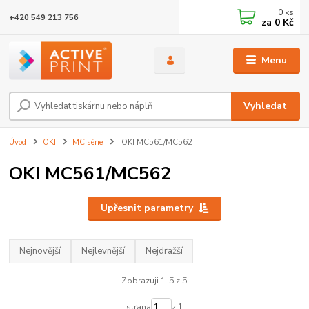
0
ks
+420 549 213 756
za
0 Kč
Menu
Vyhledat
Úvod
OKI
MC série
OKI MC561/MC562
OKI MC561/MC562
Upřesnit parametry
Nejnovější
Nejlevnější
Nejdražší
Zobrazuji 1-5 z 5
strana
z 1