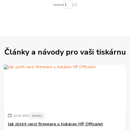
strana
z 1
Články a návody pro vaši tiskárnu
26
.
10
.
2020
Návody
Jak zjistit verzi firmware u tiskáren HP OfficeJet