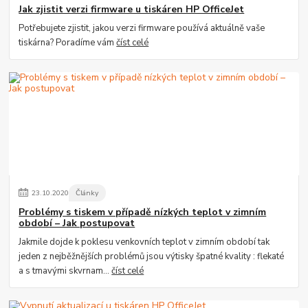
Jak zjistit verzi firmware u tiskáren HP OfficeJet
Potřebujete zjistit, jakou verzi firmware používá aktuálně vaše
tiskárna? Poradíme vám
číst celé
23
.
10
.
2020
Články
Problémy s tiskem v případě nízkých teplot v zimním
období – Jak postupovat
Jakmile dojde k poklesu venkovních teplot v zimním období tak
jeden z nejběžnějších problémů jsou výtisky špatné kvality : flekaté
a s tmavými skvrnam...
číst celé