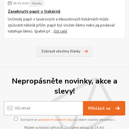
08
.
06
.
2020
Návody
Zaseknutý papír v tiskárně
Uvíznutý papír v laserových a inkoustových tiskárnách může
způsobit několik příčin, papír byl vložen šikmo nebo jej podavač
natahuje šikmo, špatně př...
číst celé
Zobrazit všechny články
Nepropásněte novinky, akce a
slevy!
Přihlásit se
Souhlasím se
zpracováním osobních údajů
za účelem rozesílky newsletteru.
Můžete se kdykoli odhlásit. Zasíláme jednou za 14 dní.