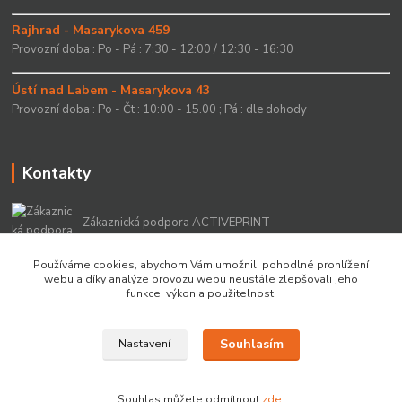
Rajhrad - Masarykova 459
Provozní doba : Po - Pá : 7:30 - 12:00 / 12:30 - 16:30
Ústí nad Labem - Masarykova 43
Provozní doba : Po - Čt : 10:00 - 15.00 ; Pá : dle dohody
Kontakty
Zákaznická podpora ACTIVEPRINT
+420 549 213 756
Používáme cookies, abychom Vám umožnili pohodlné prohlížení
webu a díky analýze provozu webu neustále zlepšovali jeho
info@activeprint.cz
funkce, výkon a použitelnost.
Souhlasím
Nastavení
Copyright 2022 © ActivePrint s.r.o.
Souhlas můžete odmítnout
zde
.