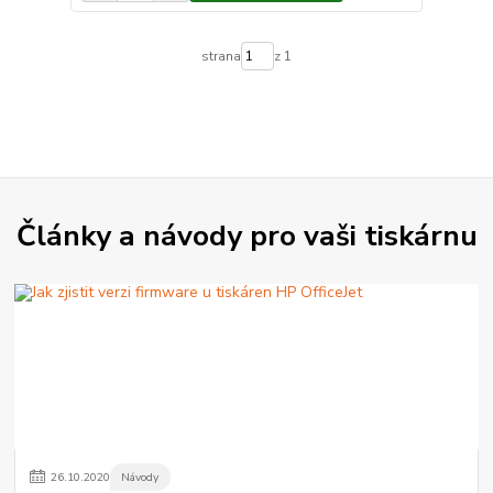
strana
z 1
Články a návody pro vaši tiskárnu
26
.
10
.
2020
Návody