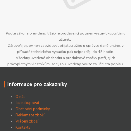
Podle zákona o evidenci tržeb je prodávající povinen vystavit kupujícímu
účtenku.
Zároveň je povinen zaevidovat přijatou tržbu u správce daně online; v
případě technického výpadku pak nejpozději do 48 hodin.
Všechny uvedené obchodní a produktové značky patří jejich
právoplatným vlastníkům, zde jsou uvedeny pouze za účelem popisu.
Informace pro zákazníky
O nás
Jak nakupovat
Obchodní podmínky
Reklamace zboží
Vrácení zboží
Kontakty