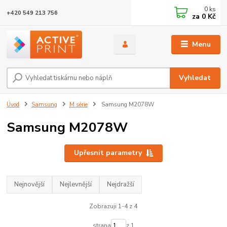
0
ks
+420 549 213 756
za
0 Kč
Menu
Vyhledat
Úvod
Samsung
M série
Samsung M2078W
Samsung M2078W
Upřesnit parametry
Nejnovější
Nejlevnější
Nejdražší
Zobrazuji 1-4 z 4
strana
z 1