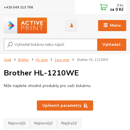
0
ks
+420 549 213 756
za
0 Kč
Menu
Vyhledat
Úvod
Brother
HL série
1xxx série
Brother HL-1210WE
Brother HL-1210WE
Níže najdete vhodné produkty pro vaši tiskárnu
Upřesnit parametry
Nejnovější
Nejlevnější
Nejdražší