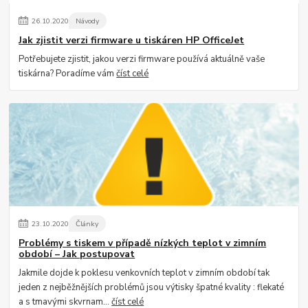
26
.
10
.
2020
Návody
Jak zjistit verzi firmware u tiskáren HP OfficeJet
Potřebujete zjistit, jakou verzi firmware používá aktuálně vaše
tiskárna? Poradíme vám
číst celé
23
.
10
.
2020
Články
Problémy s tiskem v případě nízkých teplot v zimním
období – Jak postupovat
Jakmile dojde k poklesu venkovních teplot v zimním období tak
jeden z nejběžnějších problémů jsou výtisky špatné kvality : flekaté
a s tmavými skvrnam...
číst celé