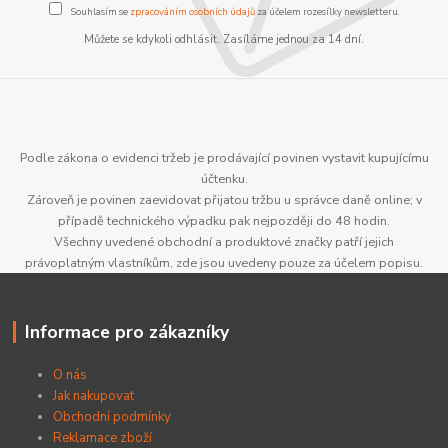
Souhlasím se
zpracováním osobních údajů
za účelem rozesílky newsletteru.
Můžete se kdykoli odhlásit. Zasíláme jednou za 14 dní.
Podle zákona o evidenci tržeb je prodávající povinen vystavit kupujícímu
účtenku.
Zároveň je povinen zaevidovat přijatou tržbu u správce daně online; v
případě technického výpadku pak nejpozději do 48 hodin.
Všechny uvedené obchodní a produktové značky patří jejich
právoplatným vlastníkům, zde jsou uvedeny pouze za účelem popisu.
Informace pro zákazníky
O nás
Jak nakupovat
Obchodní podmínky
Reklamace zboží