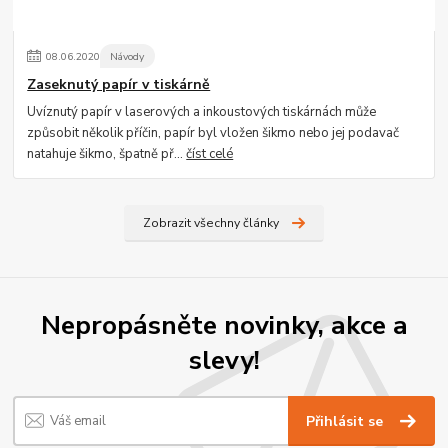
08
.
06
.
2020
Návody
Zaseknutý papír v tiskárně
Uvíznutý papír v laserových a inkoustových tiskárnách může
způsobit několik příčin, papír byl vložen šikmo nebo jej podavač
natahuje šikmo, špatně př...
číst celé
Zobrazit všechny články
Nepropásněte novinky, akce a
slevy!
Přihlásit se