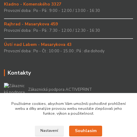
Kladno - Komenského 3327
Provozní doba : Po - Pá : 9:00 - 12:00 / 13:00 - 16:30
Rajhrad - Masarykova 459
Provozní doba : Po - Pá : 7:30 - 12:00 / 12:30 - 16:30
Ústí nad Labem - Masarykova 43
Provozní doba : Po - Čt : 10:00 - 15.00 ; Pá : dle dohody
Kontakty
Zákaznická podpora ACTIVEPRINT
+420 549 213 756
Používáme cookies, abychom Vám umožnili pohodlné prohlížení
webu a díky analýze provozu webu neustále zlepšovali jeho
info@activeprint.cz
funkce, výkon a použitelnost.
Souhlasím
Nastavení