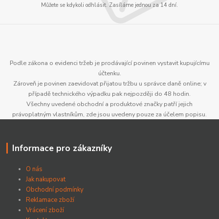
Můžete se kdykoli odhlásit. Zasíláme jednou za 14 dní.
Podle zákona o evidenci tržeb je prodávající povinen vystavit kupujícímu
účtenku.
Zároveň je povinen zaevidovat přijatou tržbu u správce daně online; v
případě technického výpadku pak nejpozději do 48 hodin.
Všechny uvedené obchodní a produktové značky patří jejich
právoplatným vlastníkům, zde jsou uvedeny pouze za účelem popisu.
Informace pro zákazníky
O nás
Jak nakupovat
Obchodní podmínky
Reklamace zboží
Vrácení zboží