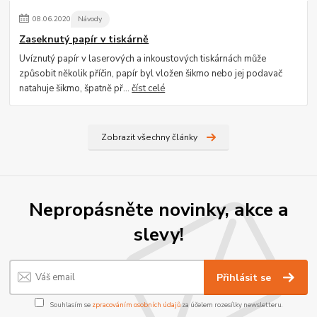
08
.
06
.
2020
Návody
Zaseknutý papír v tiskárně
Uvíznutý papír v laserových a inkoustových tiskárnách může
způsobit několik příčin, papír byl vložen šikmo nebo jej podavač
natahuje šikmo, špatně př...
číst celé
Zobrazit všechny články
Nepropásněte novinky, akce a
slevy!
Přihlásit se
Souhlasím se
zpracováním osobních údajů
za účelem rozesílky newsletteru.