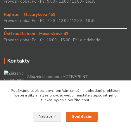
Provozní doba : Po - Pá : 9:00 - 12:00 / 13:00 - 16:30
Rajhrad - Masarykova 459
Provozní doba : Po - Pá : 7:30 - 12:00 / 12:30 - 16:30
Ústí nad Labem - Masarykova 43
Provozní doba : Po - Čt : 10:00 - 15.00 ; Pá : dle dohody
Kontakty
Zákaznická podpora ACTIVEPRINT
+420 549 213 756
Používáme cookies, abychom Vám umožnili pohodlné prohlížení
webu a díky analýze provozu webu neustále zlepšovali jeho
info@activeprint.cz
funkce, výkon a použitelnost.
Souhlasím
Nastavení