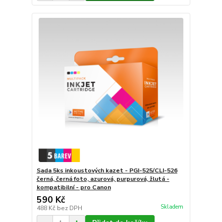
Sada 5ks inkoustových kazet - PGI-525/CLI-526
černá, černá foto, azurová, purpurová, žlutá -
kompatibilní - pro Canon
590 Kč
Skladem
488 Kč
bez DPH