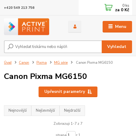
0
ks
+420 549 213 756
za
0 Kč
Menu
Vyhledat
Úvod
Canon
Pixma
MG série
Canon Pixma MG6150
Canon Pixma MG6150
Upřesnit parametry
Nejnovější
Nejlevnější
Nejdražší
Zobrazuji 1-7 z 7
strana
z 1