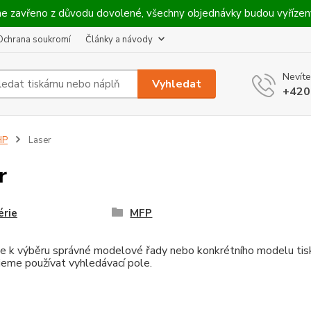
máme zavřeno z důvodu dovolené, všechny objednávky budou vyříze
Ochrana soukromí
Články a návody
Nevíte
Vyhledat
+420
HP
Laser
r
érie
MFP
e k výběru správné modelové řady nebo konkrétního modelu tiská
eme používat vyhledávací pole.