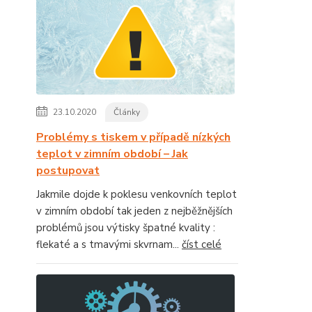
23.10.2020
Články
Problémy s tiskem v případě nízkých
teplot v zimním období – Jak
postupovat
Jakmile dojde k poklesu venkovních teplot
v zimním období tak jeden z nejběžnějších
problémů jsou výtisky špatné kvality :
flekaté a s tmavými skvrnam...
číst celé