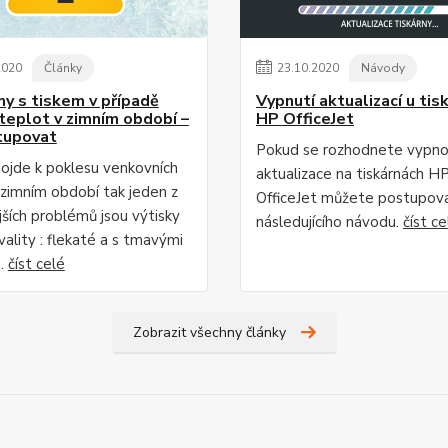
2020
Články
23
.
10
.
2020
Návody
y s tiskem v případě
Vypnutí aktualizací u tis
 teplot v zimním období –
HP OfficeJet
tupovat
Pokud se rozhodnete vypn
dojde k poklesu venkovních
aktualizace na tiskárnách H
 zimním období tak jeden z
OfficeJet můžete postupov
jších problémů jsou výtisky
následujícího návodu.
číst ce
ality : flekaté a s tmavými
..
číst celé
Zobrazit všechny články