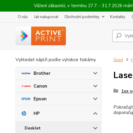
Vážení zákazníci, v termínu 27.7. - 31.7.2026 
O nás
Jak nakupovat
Obchodní podmínky
Kontakty
Vyhledat náplň podle výrobce tiskárny
Úvod
Lase
Brother
Canon
1xx s
Epson
Pokračujt
doporučuj
HP
DeskJet