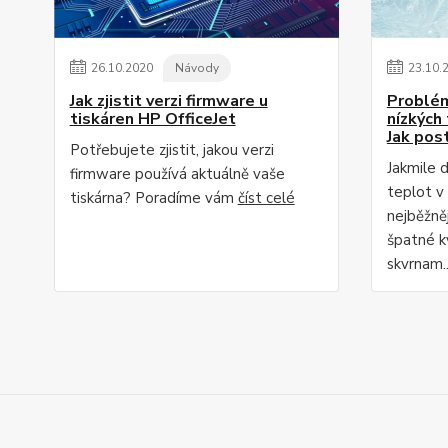
26
.
10
.
2020
Návody
23
.
10
.
Jak zjistit verzi firmware u
Problém
tiskáren HP OfficeJet
nízkých
Jak pos
Potřebujete zjistit, jakou verzi
Jakmile 
firmware používá aktuálně vaše
teplot v
tiskárna? Poradíme vám
číst celé
nejběžně
špatné kv
skvrnam.