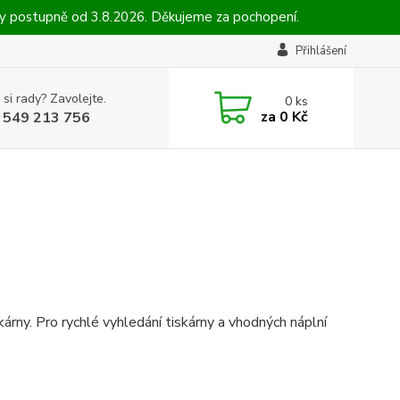
ny postupně od 3.8.2026. Děkujeme za pochopení.
Přihlášení
 si rady? Zavolejte.
0
ks
za
0 Kč
 549 213 756
rny. Pro rychlé vyhledání tiskárny a vhodných náplní