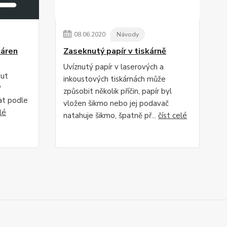
08
.
06
.
2020
Návody
káren
Zaseknutý papír v tiskárně
Uvíznutý papír v laserových a
out
inkoustových tiskárnách může
P
způsobit několik příčin, papír byl
at podle
vložen šikmo nebo jej podavač
lé
natahuje šikmo, špatně př...
číst celé