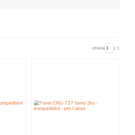
strana
z 1