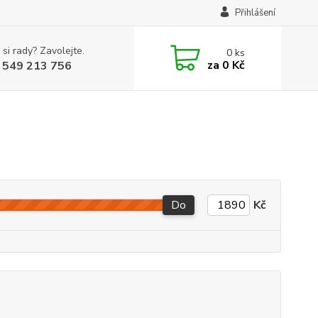
Přihlášení
 si rady? Zavolejte.
0
ks
za
0 Kč
 549 213 756
Do
Kč