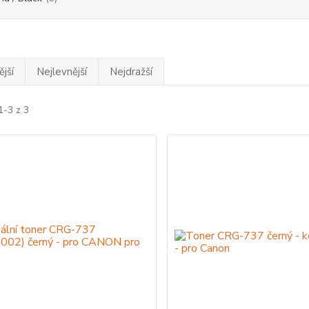
jší
Nejlevnější
Nejdražší
1-3 z 3