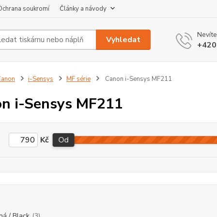
Ochrana soukromí
Články a návody
Nevíte
Vyhledat
+420
Canon
i-Sensys
MF série
Canon i-Sensys MF211
n i-Sensys MF211
Kč
Od
ná / Black
(3)