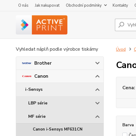
O nás
Jak nakupovat
Obchodní podmínky
Kontakty
Vyhledat náplň podle výrobce tiskárny
Úvod
Cano
Brother
Canon
Cena:
i-Sensys
LBP série
MF série
Barva
Canon i-Sensys MF631CN
Čer