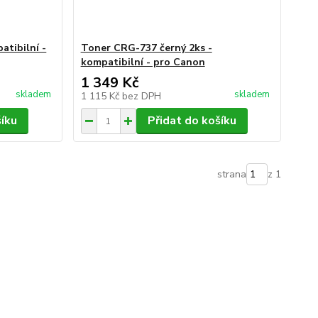
atibilní -
Toner CRG-737 černý 2ks -
kompatibilní - pro Canon
1 349 Kč
skladem
skladem
1 115 Kč
bez DPH
šíku
Přidat do košíku
strana
z 1