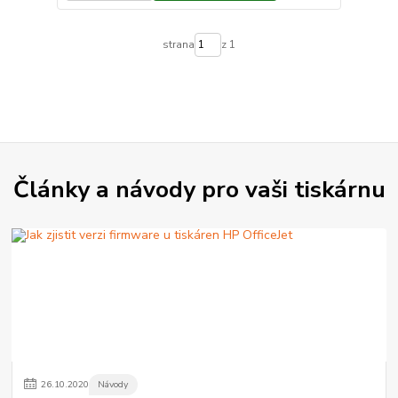
strana
z 1
Články a návody pro vaši tiskárnu
26
.
10
.
2020
Návody