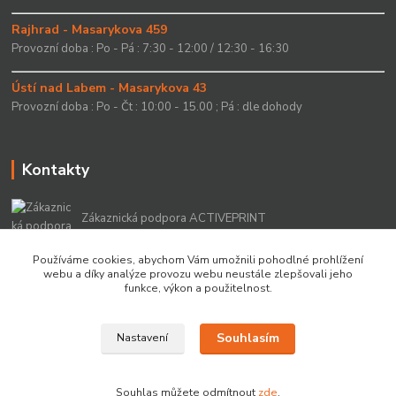
Rajhrad - Masarykova 459
Provozní doba : Po - Pá : 7:30 - 12:00 / 12:30 - 16:30
Ústí nad Labem - Masarykova 43
Provozní doba : Po - Čt : 10:00 - 15.00 ; Pá : dle dohody
Kontakty
Zákaznická podpora ACTIVEPRINT
+420 549 213 756
Používáme cookies, abychom Vám umožnili pohodlné prohlížení
webu a díky analýze provozu webu neustále zlepšovali jeho
info@activeprint.cz
funkce, výkon a použitelnost.
Souhlasím
Nastavení
Copyright 2022 © ActivePrint s.r.o.
Souhlas můžete odmítnout
zde
.