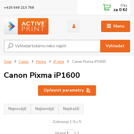
0
ks
+420 549 213 756
za
0 Kč
Menu
Vyhledat
Úvod
Canon
Pixma
iP série
Canon Pixma iP1600
Canon Pixma iP1600
Upřesnit parametry
Nejnovější
Nejlevnější
Nejdražší
Zobrazuji 1-5 z 5
strana
z 1