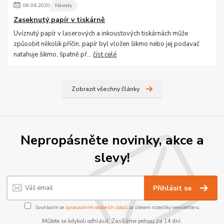
08
.
06
.
2020
Návody
Zaseknutý papír v tiskárně
Uvíznutý papír v laserových a inkoustových tiskárnách může
způsobit několik příčin, papír byl vložen šikmo nebo jej podavač
natahuje šikmo, špatně př...
číst celé
Zobrazit všechny články
Nepropásněte novinky, akce a
slevy!
Přihlásit se
Souhlasím se
zpracováním osobních údajů
za účelem rozesílky newsletteru.
Můžete se kdykoli odhlásit. Zasíláme jednou za 14 dní.