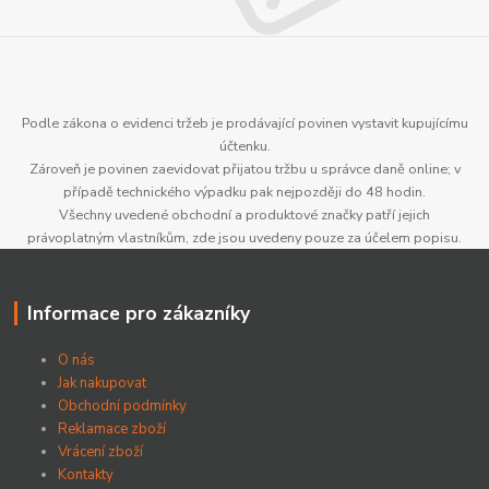
Podle zákona o evidenci tržeb je prodávající povinen vystavit kupujícímu
účtenku.
Zároveň je povinen zaevidovat přijatou tržbu u správce daně online; v
případě technického výpadku pak nejpozději do 48 hodin.
Všechny uvedené obchodní a produktové značky patří jejich
právoplatným vlastníkům, zde jsou uvedeny pouze za účelem popisu.
Informace pro zákazníky
O nás
Jak nakupovat
Obchodní podmínky
Reklamace zboží
Vrácení zboží
Kontakty