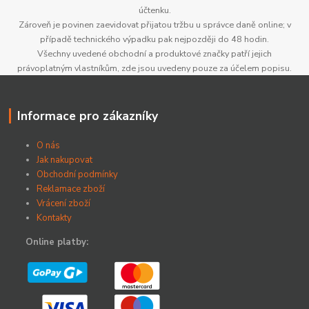
účtenku.
Zároveň je povinen zaevidovat přijatou tržbu u správce daně online; v
případě technického výpadku pak nejpozději do 48 hodin.
Všechny uvedené obchodní a produktové značky patří jejich
právoplatným vlastníkům, zde jsou uvedeny pouze za účelem popisu.
Informace pro zákazníky
O nás
Jak nakupovat
Obchodní podmínky
Reklamace zboží
Vrácení zboží
Kontakty
Online platby: