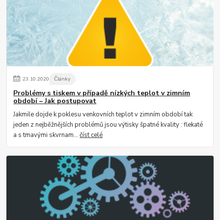
23
.
10
.
2020
Články
Problémy s tiskem v případě nízkých teplot v zimním
období – Jak postupovat
Jakmile dojde k poklesu venkovních teplot v zimním období tak
jeden z nejběžnějších problémů jsou výtisky špatné kvality : flekaté
a s tmavými skvrnam...
číst celé