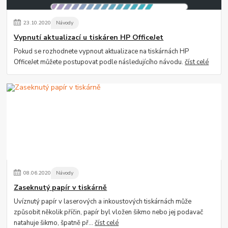
23
.
10
.
2020
Návody
Vypnutí aktualizací u tiskáren HP OfficeJet
Pokud se rozhodnete vypnout aktualizace na tiskárnách HP
OfficeJet můžete postupovat podle následujícího návodu.
číst celé
08
.
06
.
2020
Návody
Zaseknutý papír v tiskárně
Uvíznutý papír v laserových a inkoustových tiskárnách může
způsobit několik příčin, papír byl vložen šikmo nebo jej podavač
natahuje šikmo, špatně př...
číst celé