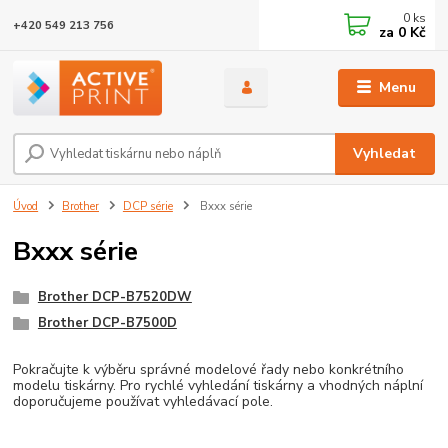
0
ks
+420 549 213 756
za
0 Kč
Menu
Vyhledat
Úvod
Brother
DCP série
Bxxx série
Bxxx série
Brother DCP-B7520DW
Brother DCP-B7500D
Pokračujte k výběru správné modelové řady nebo konkrétního
modelu tiskárny. Pro rychlé vyhledání tiskárny a vhodných náplní
doporučujeme používat vyhledávací pole.