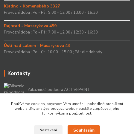
Kladno - Komenského 3327
Provozní doba : Po - Pá : 9:00 - 12:00 / 13:00 - 16:30
Rajhrad - Masarykova 459
Provozní doba : Po - Pá : 7:30 - 12:00 / 12:30 - 16:30
Ústí nad Labem - Masarykova 43
Provozní doba : Po - Čt : 10:00 - 15.00 ; Pá : dle dohody
Kontakty
Zákaznická podpora ACTIVEPRINT
+420 549 213 756
Používáme cookies, abychom Vám umožnili pohodlné prohlížení
webu a díky analýze provozu webu neustále zlepšovali jeho
info@activeprint.cz
funkce, výkon a použitelnost.
Souhlasím
Nastavení