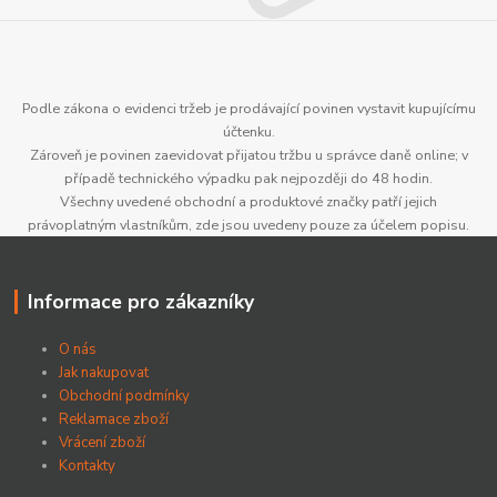
Podle zákona o evidenci tržeb je prodávající povinen vystavit kupujícímu
účtenku.
Zároveň je povinen zaevidovat přijatou tržbu u správce daně online; v
případě technického výpadku pak nejpozději do 48 hodin.
Všechny uvedené obchodní a produktové značky patří jejich
právoplatným vlastníkům, zde jsou uvedeny pouze za účelem popisu.
Informace pro zákazníky
O nás
Jak nakupovat
Obchodní podmínky
Reklamace zboží
Vrácení zboží
Kontakty