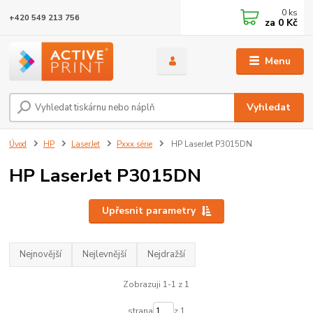
0
ks
+420 549 213 756
za
0 Kč
Menu
Vyhledat
Úvod
HP
LaserJet
Pxxx série
HP LaserJet P3015DN
HP LaserJet P3015DN
Upřesnit parametry
Nejnovější
Nejlevnější
Nejdražší
Zobrazuji 1-1 z 1
strana
z 1