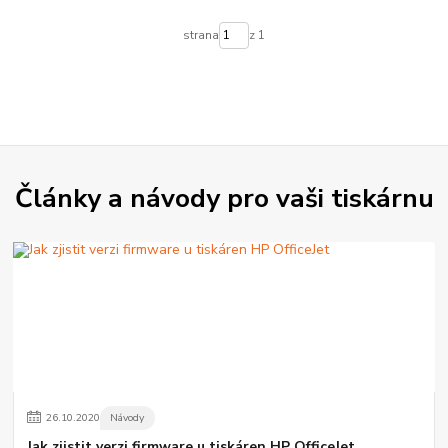
strana
z 1
Články a návody pro vaši tiskárnu
26
.
10
.
2020
Návody
Jak zjistit verzi firmware u tiskáren HP OfficeJet