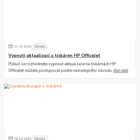
23
.
10
.
2020
Návody
Vypnutí aktualizací u tiskáren HP OfficeJet
Pokud se rozhodnete vypnout aktualizace na tiskárnách HP
OfficeJet můžete postupovat podle následujícího návodu.
číst celé
08
.
06
.
2020
Návody