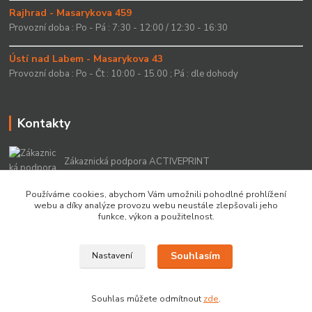
Rajhrad - Masarykova 459
Provozní doba : Po - Pá : 7:30 - 12:00 / 12:30 - 16:30
Ústí nad Labem - Masarykova 43
Provozní doba : Po - Čt : 10:00 - 15.00 ; Pá : dle dohody
Kontakty
Zákaznická podpora ACTIVEPRINT
+420 549 213 756
Používáme cookies, abychom Vám umožnili pohodlné prohlížení
webu a díky analýze provozu webu neustále zlepšovali jeho
info@activeprint.cz
funkce, výkon a použitelnost.
Souhlasím
Nastavení
Copyright 2022 © ActivePrint s.r.o.
Souhlas můžete odmítnout
zde
.
Vytvořeno na
Eshop-rychle.cz