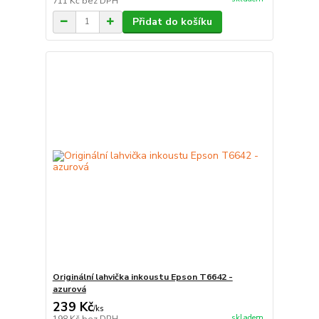
711 Kč
bez DPH
Přidat do košíku
Originální lahvička inkoustu Epson T6642 -
azurová
239 Kč
/
ks
skladem