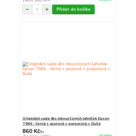
198 Kč
bez DPH
Přidat do košíku
Originální sada 4ks inkoustových lahviček Epson
T664 - černá + azurová + purpurová + žlutá
860 Kč
/
ks
skladem