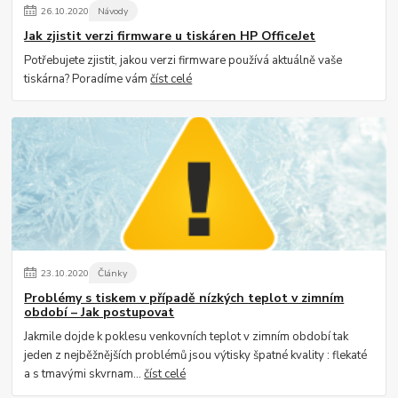
26
.
10
.
2020
Návody
Jak zjistit verzi firmware u tiskáren HP OfficeJet
Potřebujete zjistit, jakou verzi firmware používá aktuálně vaše
tiskárna? Poradíme vám
číst celé
23
.
10
.
2020
Články
Problémy s tiskem v případě nízkých teplot v zimním
období – Jak postupovat
Jakmile dojde k poklesu venkovních teplot v zimním období tak
jeden z nejběžnějších problémů jsou výtisky špatné kvality : flekaté
a s tmavými skvrnam...
číst celé