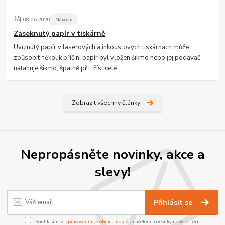
08
.
06
.
2020
Návody
Zaseknutý papír v tiskárně
Uvíznutý papír v laserových a inkoustových tiskárnách může
způsobit několik příčin, papír byl vložen šikmo nebo jej podavač
natahuje šikmo, špatně př...
číst celé
Zobrazit všechny články
Nepropásněte novinky, akce a
slevy!
Přihlásit se
Souhlasím se
zpracováním osobních údajů
za účelem rozesílky newsletteru.