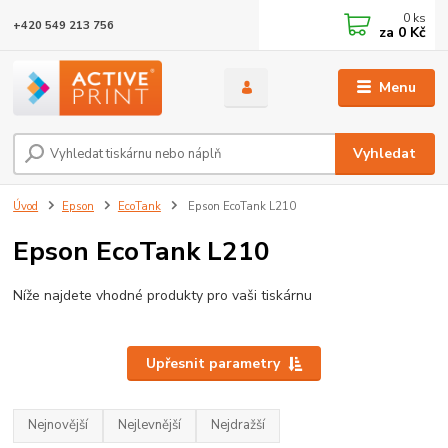
0
ks
+420 549 213 756
za
0 Kč
Menu
Vyhledat
Úvod
Epson
EcoTank
Epson EcoTank L210
Epson EcoTank L210
Níže najdete vhodné produkty pro vaši tiskárnu
Upřesnit parametry
Nejnovější
Nejlevnější
Nejdražší