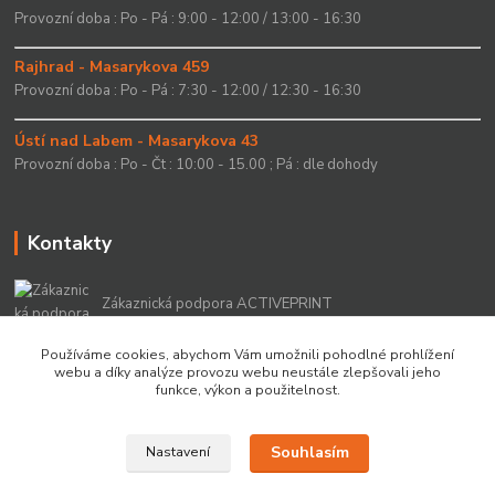
Provozní doba : Po - Pá : 9:00 - 12:00 / 13:00 - 16:30
Rajhrad - Masarykova 459
Provozní doba : Po - Pá : 7:30 - 12:00 / 12:30 - 16:30
Ústí nad Labem - Masarykova 43
Provozní doba : Po - Čt : 10:00 - 15.00 ; Pá : dle dohody
Kontakty
Zákaznická podpora ACTIVEPRINT
+420 549 213 756
Používáme cookies, abychom Vám umožnili pohodlné prohlížení
webu a díky analýze provozu webu neustále zlepšovali jeho
info@activeprint.cz
funkce, výkon a použitelnost.
Souhlasím
Nastavení