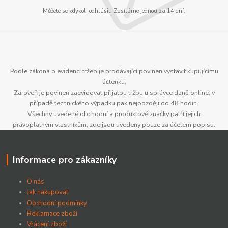
Můžete se kdykoli odhlásit. Zasíláme jednou za 14 dní.
Podle zákona o evidenci tržeb je prodávající povinen vystavit kupujícímu
účtenku.
Zároveň je povinen zaevidovat přijatou tržbu u správce daně online; v
případě technického výpadku pak nejpozději do 48 hodin.
Všechny uvedené obchodní a produktové značky patří jejich
právoplatným vlastníkům, zde jsou uvedeny pouze za účelem popisu.
Informace pro zákazníky
O nás
Jak nakupovat
Obchodní podmínky
Reklamace zboží
Vrácení zboží