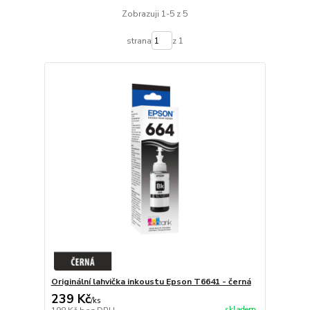
Zobrazuji 1-5 z 5
strana
z 1
Originální lahvička inkoustu Epson T6641 - černá
239 Kč
/
ks
skladem