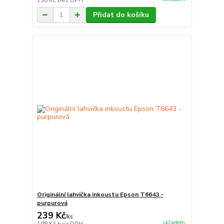
198 Kč
bez DPH
Přidat do košíku
Originální lahvička inkoustu Epson T6643 -
purpurová
239 Kč
/
ks
skladem
198 Kč
bez DPH