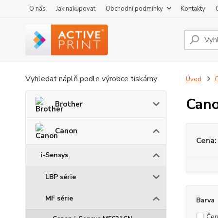
O nás
Jak nakupovat
Obchodní podmínky
Kontakty
Vyhledat náplň podle výrobce tiskárny
Úvod
Cano
Brother
Canon
Cena:
i-Sensys
LBP série
MF série
Barva
Čer