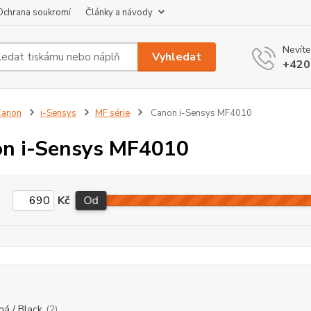
Ochrana soukromí
Články a návody
Nevíte
Vyhledat
+420
Canon
i-Sensys
MF série
Canon i-Sensys MF4010
n i-Sensys MF4010
Kč
Od
ná / Black
(2)