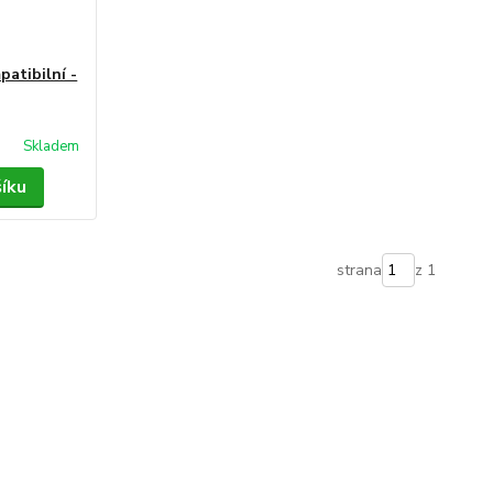
patibilní -
Skladem
šíku
strana
z 1