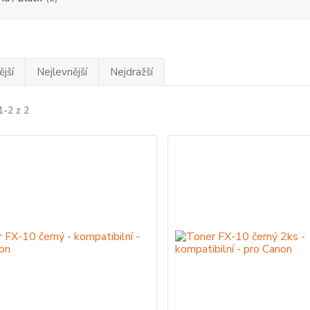
jší
Nejlevnější
Nejdražší
1-2 z 2