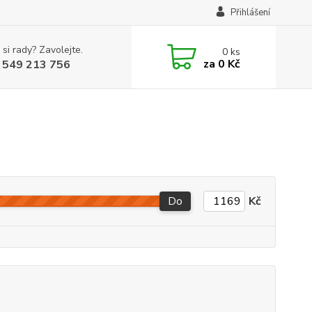
Přihlášení
 si rady? Zavolejte.
0
ks
za
0 Kč
 549 213 756
Do
Kč