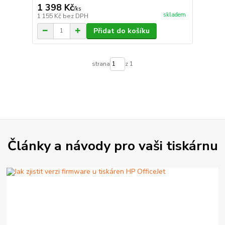
1 398 Kč
/
ks
skladem
1 155 Kč
bez DPH
Přidat do košíku
strana
z 1
Články a návody pro vaši tiskárnu