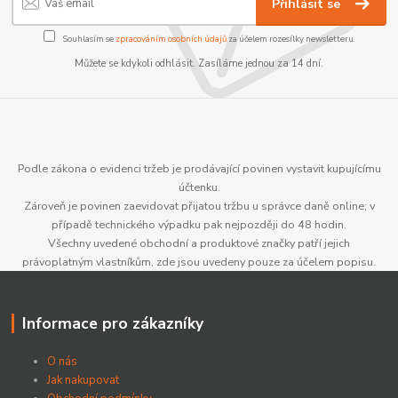
Přihlásit se
Souhlasím se
zpracováním osobních údajů
za účelem rozesílky newsletteru.
Můžete se kdykoli odhlásit. Zasíláme jednou za 14 dní.
Podle zákona o evidenci tržeb je prodávající povinen vystavit kupujícímu
účtenku.
Zároveň je povinen zaevidovat přijatou tržbu u správce daně online; v
případě technického výpadku pak nejpozději do 48 hodin.
Všechny uvedené obchodní a produktové značky patří jejich
právoplatným vlastníkům, zde jsou uvedeny pouze za účelem popisu.
Informace pro zákazníky
O nás
Jak nakupovat