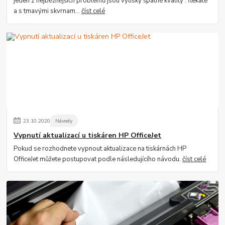
jeden z nejběžnějších problémů jsou výtisky špatné kvality : flekaté
a s tmavými skvrnam...
číst celé
23
.
10
.
2020
Návody
Vypnutí aktualizací u tiskáren HP OfficeJet
Pokud se rozhodnete vypnout aktualizace na tiskárnách HP
OfficeJet můžete postupovat podle následujícího návodu.
číst celé