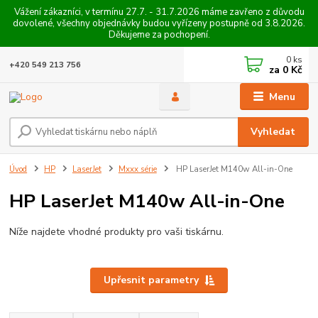
Vážení zákazníci, v termínu 27.7. - 31.7.2026 máme zavřeno z důvodu
dovolené, všechny objednávky budou vyřízeny postupně od 3.8.2026.
Děkujeme za pochopení.
0
ks
+420 549 213 756
za
0 Kč
Menu
Vyhledat
Úvod
HP
LaserJet
Mxxx série
HP LaserJet M140w All-in-One
HP LaserJet M140w All-in-One
Níže najdete vhodné produkty pro vaši tiskárnu.
Upřesnit parametry