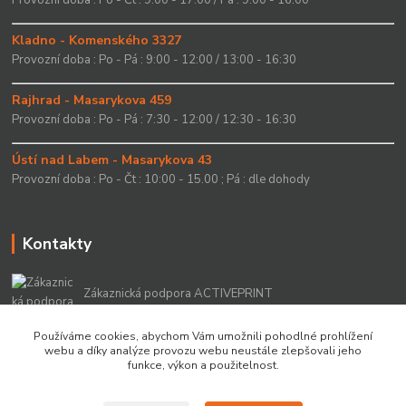
Kladno - Komenského 3327
Provozní doba : Po - Pá : 9:00 - 12:00 / 13:00 - 16:30
Rajhrad - Masarykova 459
Provozní doba : Po - Pá : 7:30 - 12:00 / 12:30 - 16:30
Ústí nad Labem - Masarykova 43
Provozní doba : Po - Čt : 10:00 - 15.00 ; Pá : dle dohody
Kontakty
Zákaznická podpora ACTIVEPRINT
+420 549 213 756
Používáme cookies, abychom Vám umožnili pohodlné prohlížení
webu a díky analýze provozu webu neustále zlepšovali jeho
info@activeprint.cz
funkce, výkon a použitelnost.