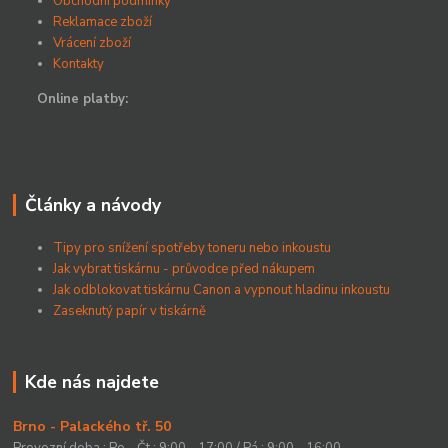
Obchodní podmínky
Reklamace zboží
Vrácení zboží
Kontakty
Online platby:
Články a návody
Tipy pro snížení spotřeby toneru nebo inkoustu
Jak vybrat tiskárnu - průvodce před nákupem
Jak odblokovat tiskárnu Canon a vypnout hladinu inkoustu
Zaseknutý papír v tiskárně
Kde nás najdete
Brno - Palackého tř. 50
Provozní doba : Po - Čt : 9:00 - 17:00 / Pá : 9:00 - 16:00