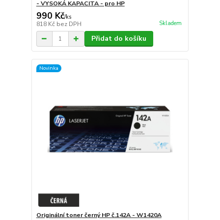
- VYSOKÁ KAPACITA - pro HP
990 Kč
/
ks
Skladem
818 Kč
bez DPH
Přidat do košíku
Novinka
Originální toner černý HP č.142A - W1420A