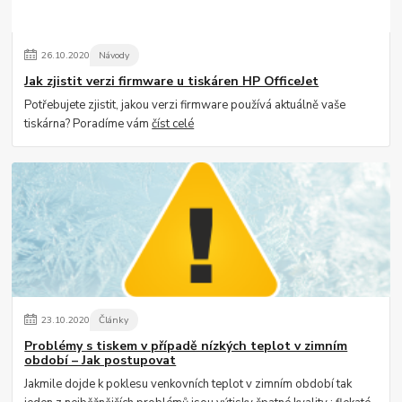
26
.
10
.
2020
Návody
Jak zjistit verzi firmware u tiskáren HP OfficeJet
Potřebujete zjistit, jakou verzi firmware používá aktuálně vaše
tiskárna? Poradíme vám
číst celé
23
.
10
.
2020
Články
Problémy s tiskem v případě nízkých teplot v zimním
období – Jak postupovat
Jakmile dojde k poklesu venkovních teplot v zimním období tak