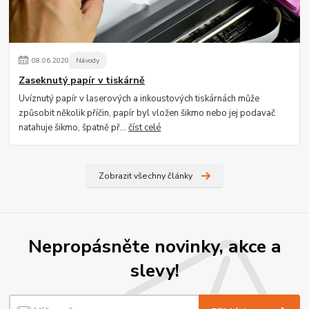
08
.
06
.
2020
Návody
Zaseknutý papír v tiskárně
Uvíznutý papír v laserových a inkoustových tiskárnách může
způsobit několik příčin, papír byl vložen šikmo nebo jej podavač
natahuje šikmo, špatně př...
číst celé
Zobrazit všechny články
Nepropásněte novinky, akce a
slevy!