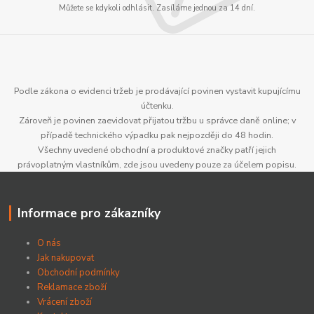
Můžete se kdykoli odhlásit. Zasíláme jednou za 14 dní.
Podle zákona o evidenci tržeb je prodávající povinen vystavit kupujícímu
účtenku.
Zároveň je povinen zaevidovat přijatou tržbu u správce daně online; v
případě technického výpadku pak nejpozději do 48 hodin.
Všechny uvedené obchodní a produktové značky patří jejich
právoplatným vlastníkům, zde jsou uvedeny pouze za účelem popisu.
Informace pro zákazníky
O nás
Jak nakupovat
Obchodní podmínky
Reklamace zboží
Vrácení zboží