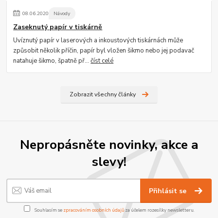
08
.
06
.
2020
Návody
Zaseknutý papír v tiskárně
Uvíznutý papír v laserových a inkoustových tiskárnách může
způsobit několik příčin, papír byl vložen šikmo nebo jej podavač
natahuje šikmo, špatně př...
číst celé
Zobrazit všechny články
Nepropásněte novinky, akce a
slevy!
Přihlásit se
Souhlasím se
zpracováním osobních údajů
za účelem rozesílky newsletteru.