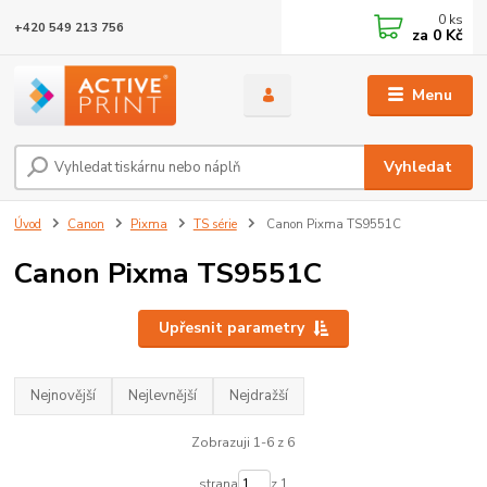
0
ks
+420 549 213 756
za
0 Kč
Menu
Vyhledat
Úvod
Canon
Pixma
TS série
Canon Pixma TS9551C
Canon Pixma TS9551C
Upřesnit parametry
Nejnovější
Nejlevnější
Nejdražší
Zobrazuji 1-6 z 6
strana
z 1