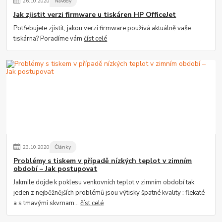
26
.
10
.
2020
Návody
Jak zjistit verzi firmware u tiskáren HP OfficeJet
Potřebujete zjistit, jakou verzi firmware používá aktuálně vaše
tiskárna? Poradíme vám
číst celé
23
.
10
.
2020
Články
Problémy s tiskem v případě nízkých teplot v zimním
období – Jak postupovat
Jakmile dojde k poklesu venkovních teplot v zimním období tak
jeden z nejběžnějších problémů jsou výtisky špatné kvality : flekaté
a s tmavými skvrnam...
číst celé