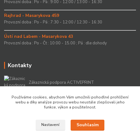
Provozní doba : Po - Pá : 9:00 - 12:00 / 13:00 - 16:30
Rajhrad - Masarykova 459
Provozní doba : Po - Pá : 7:30 - 12:00 / 12:30 - 16:30
Ústí nad Labem - Masarykova 43
Provozní doba : Po - Čt : 10:00 - 15.00 ; Pá : dle dohody
Kontakty
Zákaznická podpora ACTIVEPRINT
+420 549 213 756
Používáme cookies, abychom Vám umožnili pohodlné prohlížení
webu a díky analýze provozu webu neustále zlepšovali jeho
info@activeprint.cz
funkce, výkon a použitelnost.
Souhlasím
Nastavení