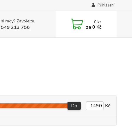
Přihlášení
 si rady? Zavolejte.
0
ks
za
0 Kč
 549 213 756
Do
Kč