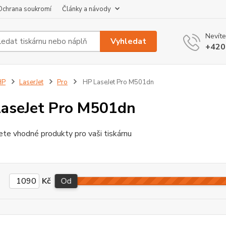
Ochrana soukromí
Články a návody
Nevíte
Vyhledat
+420
HP
LaserJet
Pro
HP LaseJet Pro M501dn
aseJet Pro M501dn
ete vhodné produkty pro vaši tiskárnu
Kč
Od