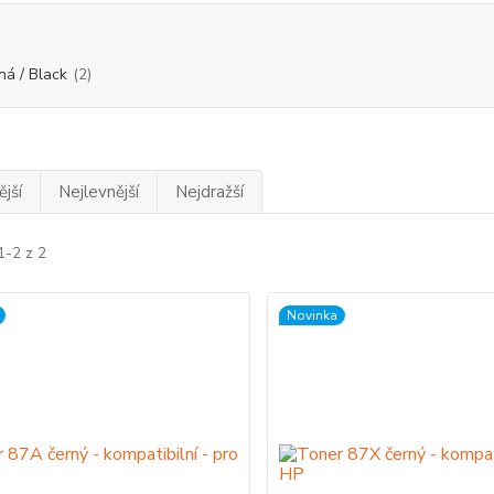
ná / Black
(2)
jší
Nejlevnější
Nejdražší
1-2 z 2
Novinka