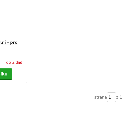
lní - pro
do 2 dnů
šíku
strana
z 1