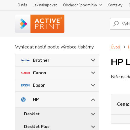
O nás
Jak nakupovat
Obchodní podmínky
Kontakty
Vyhledat náplň podle výrobce tiskárny
Úvod
HP L
Brother
Canon
Níže najd
Epson
HP
Cena:
DeskJet
DeskJet Plus