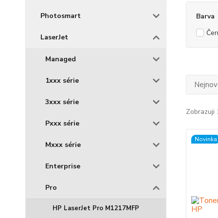
Photosmart
Barva
Čer
LaserJet
Managed
1xxx série
Nejnově
3xxx série
Zobrazuji 
Pxxx série
Novinka
Mxxx série
Enterprise
Pro
HP LaserJet Pro M1217MFP