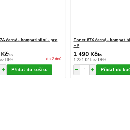
7A černý - kompatibilní - pro
Toner 87X černý - kompatibi
HP
 Kč
1 490 Kč
/
ks
/
ks
do 2 dnů
ez DPH
1 231 Kč
bez DPH
Přidat do košíku
Přidat do ko