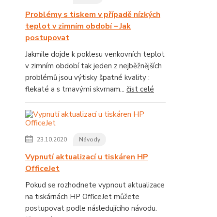
Problémy s tiskem v případě nízkých
teplot v zimním období – Jak
postupovat
Jakmile dojde k poklesu venkovních teplot
v zimním období tak jeden z nejběžnějších
problémů jsou výtisky špatné kvality :
flekaté a s tmavými skvrnam...
číst celé
23.10.2020
Návody
Vypnutí aktualizací u tiskáren HP
OfficeJet
Pokud se rozhodnete vypnout aktualizace
na tiskárnách HP OfficeJet můžete
postupovat podle následujícího návodu.