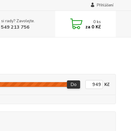
Přihlášení
 si rady? Zavolejte.
0
ks
za
0 Kč
 549 213 756
Do
Kč