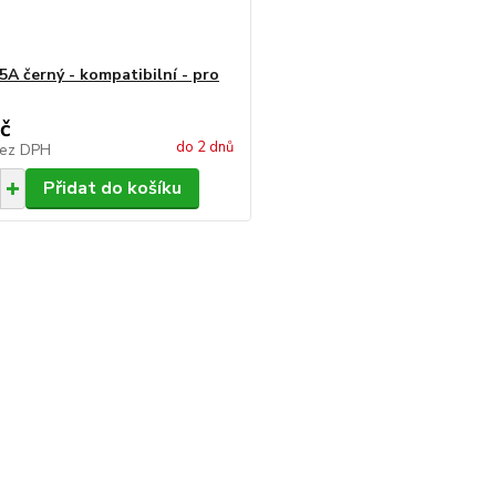
5A černý - kompatibilní - pro
č
do 2 dnů
ez DPH
Přidat do košíku