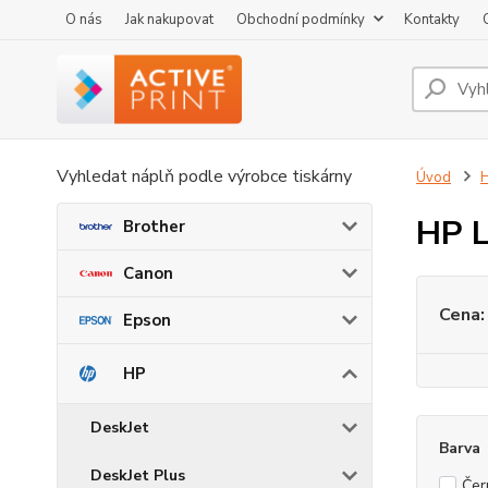
O nás
Jak nakupovat
Obchodní podmínky
Kontakty
Vyhledat náplň podle výrobce tiskárny
Úvod
HP L
Brother
Canon
Cena:
Epson
HP
DeskJet
Barva
DeskJet Plus
Čer