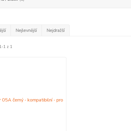
jší
Nejlevnější
Nejdražší
1-1 z 1