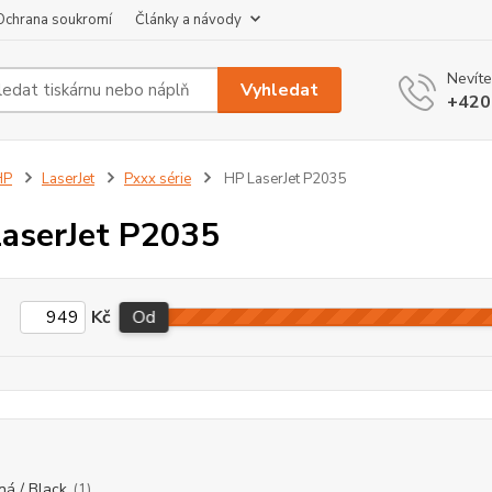
Ochrana soukromí
Články a návody
Nevíte
Vyhledat
+420
HP
LaserJet
Pxxx série
HP LaserJet P2035
aserJet P2035
Kč
Od
ná / Black
(1)